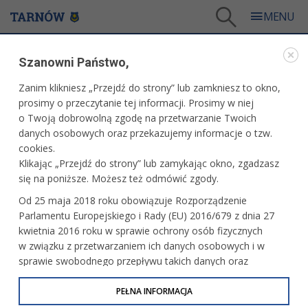
Tarnów
/
Dla firm i inwestorów
/
Projekty i wydarzenia
/
Forum Inwestycyjne
Szanowni Państwo,
PROJEKTY I WYDARZENIA
Zanim klikniesz „Przejdź do strony” lub zamkniesz to okno,
prosimy o przeczytanie tej informacji. Prosimy w niej
FORUM INWESTYCYJNE
o Twoją dobrowolną zgodę na przetwarzanie Twoich
danych osobowych oraz przekazujemy informacje o tzw.
cookies.
Klikając „Przejdź do strony” lub zamykając okno, zgadzasz
się na poniższe. Możesz też odmówić zgody.
Od 25 maja 2018 roku obowiązuje Rozporządzenie
Parlamentu Europejskiego i Rady (EU) 2016/679 z dnia 27
kwietnia 2016 roku w sprawie ochrony osób fizycznych
w związku z przetwarzaniem ich danych osobowych i w
sprawie swobodnego przepływu takich danych oraz
uchylenia dyrektywy 95/46/WE (określane jako RODO, GDPR
lub Ogólne Rozporządzenie o Ochronie Danych
PEŁNA INFORMACJA
Osobowych). Celem RODO jest ujednolicenie zasad