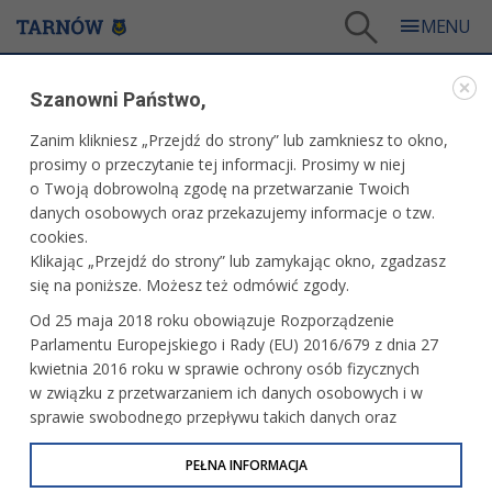
Tarnów
/
Turystyka i sport
/
Zapraszamy do Tarnowa
/
Tarnowskie Centrum Informacji
Szanowni Państwo,
ZAPRASZAMY DO TARNOWA
Zanim klikniesz „Przejdź do strony” lub zamkniesz to okno,
prosimy o przeczytanie tej informacji. Prosimy w niej
TARNOWSKIE CENTRUM INFORMACJI
o Twoją dobrowolną zgodę na przetwarzanie Twoich
danych osobowych oraz przekazujemy informacje o tzw.
cookies.
Klikając „Przejdź do strony” lub zamykając okno, zgadzasz
się na poniższe. Możesz też odmówić zgody.
Od 25 maja 2018 roku obowiązuje Rozporządzenie
Parlamentu Europejskiego i Rady (EU) 2016/679 z dnia 27
kwietnia 2016 roku w sprawie ochrony osób fizycznych
w związku z przetwarzaniem ich danych osobowych i w
sprawie swobodnego przepływu takich danych oraz
uchylenia dyrektywy 95/46/WE (określane jako RODO, GDPR
lub Ogólne Rozporządzenie o Ochronie Danych
PEŁNA INFORMACJA
Osobowych). Celem RODO jest ujednolicenie zasad