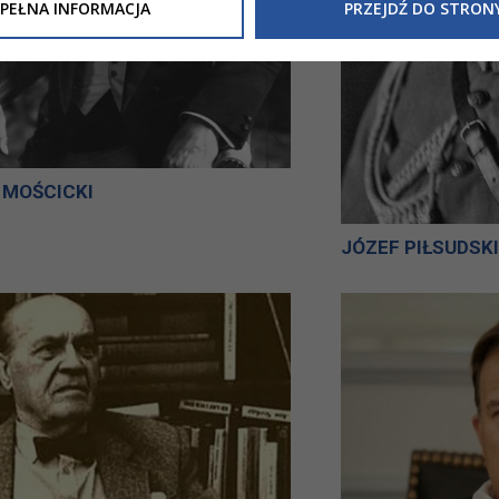
Inne/Polityka-Prywatnosci-RODO
, znajdziecie Państwo informacj
PEŁNA INFORMACJA
PRZEJDŹ DO STRON
nia Państwa danych osobowych przez
Urząd Miasta Tarnowa
z 
ewicza 2 33-100 Tarnów oraz zasady, na jakich będzie się to obec
nformacja nie wymaga od Państwa żadnych dodatkowych działań.
 MOŚCICKI
JÓZEF PIŁSUDSKI