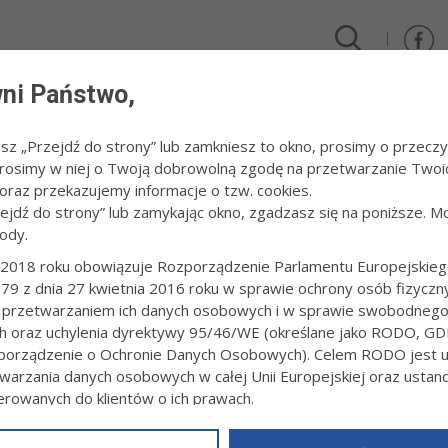
ni Państwo,
DLA FIRM I INWESTORÓW
TURYSTYKA I SPORT
KULTUR
esz „Przejdź do strony” lub zamkniesz to okno, prosimy o przeczy
 Prosimy w niej o Twoją dobrowolną zgodę na przetwarzanie Twoi
raz przekazujemy informacje o tzw. cookies.
zejdź do strony” lub zamykając okno, zgadzasz się na poniższe. M
ody.
OWI OBYWATELE
2018 roku obowiązuje Rozporządzenie Parlamentu Europejskieg
79 z dnia 27 kwietnia 2016 roku w sprawie ochrony osób fizyczn
 przetwarzaniem ich danych osobowych i w sprawie swobodneg
ch oraz uchylenia dyrektywy 95/46/WE (określane jako RODO, GD
orządzenie o Ochronie Danych Osobowych). Celem RODO jest uj
warzania danych osobowych w całej Unii Europejskiej oraz usta
ierowanych do klientów o ich prawach.
z powyższym, w zakładce
RODO
na stronie
https://www.tarnow.p