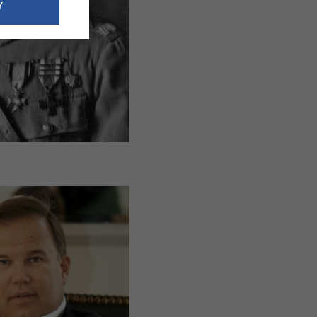
e dotyczące
Y
siedzibą
nie odbywać.