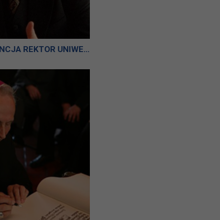
JEGO MAGNIFICENCJA REKTOR UNIWERSYTETU JAGIELLOŃSKIEGO W KRAKOWIE PROFESOR DOKTOR HABILITOWANY FRANCISZEK ZIEJKA