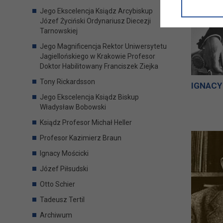
informacji/
Jego Ekscelencja Ksiądz Arcybiskup
przetwarza
Józef Życiński Ordynariusz Diecezji
w ul. Micki
Tarnowskiej
Niniejsza i
Jego Magnificencja Rektor Uniwersytetu
Jagiellońskiego w Krakowie Profesor
Doktor Habilitowany Franciszek Ziejka
Tony Rickardsson
IGNACY
Jego Ekscelencja Ksiądz Biskup
Władysław Bobowski
Ksiądz Profesor Michał Heller
Profesor Kazimierz Braun
Ignacy Mościcki
Józef Piłsudski
Otto Schier
Tadeusz Tertil
Archiwum