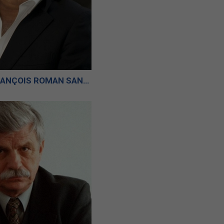
KSIĄŻĘ PAWEŁ FRANÇOIS ROMAN SANGUSZKO