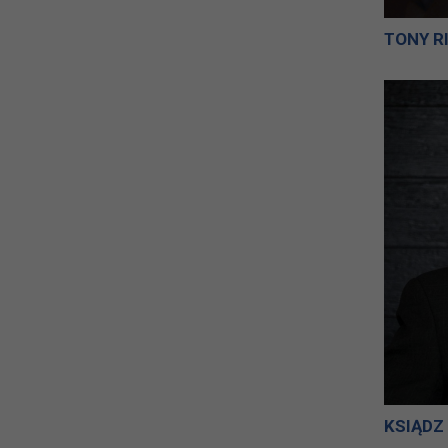
TONY R
KSIĄDZ