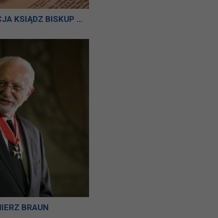
JEGO EKSCELENCJA KSIĄDZ BISKUP WŁADYSŁAW BOBOWSKI
IERZ BRAUN