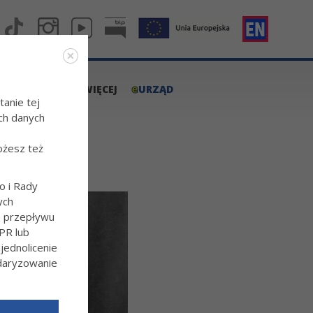
e
A.TARNOW.PL
WIĘCEJ
URZĄD
tanie tej
ch danych
ożesz też
o i Rady
ych
o przepływu
PR lub
ednolicenie
ndaryzowanie
l/Wiecej-