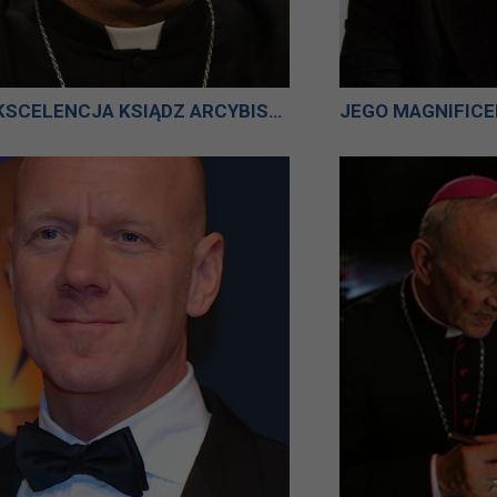
JEGO EKSCELENCJA KSIĄDZ ARCYBISKUP JÓZEF ŻYCIŃSKI ORDYNARIUSZ DIECEZJI TARNOWSKIEJ