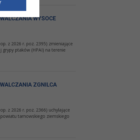
e dotyczące
Y
siedzibą
nie odbywać.
ZWALCZANIA WYSOCE
p. z 2026 r. poz. 2395) zmieniające
 grypy ptaków (HPAI) na terenie
WALCZANIA ZGNILCA
p. z 2026 r. poz. 2366) uchylające
e powiatu tarnowskiego ziemskiego