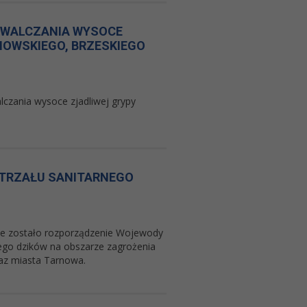
ZWALCZANIA WYSOCE
NOWSKIEGO, BRZESKIEGO
czania wysoce zjadliwej grypy
STRZAŁU SANITARNEGO
ne zostało rozporządzenie Wojewody
nego dzików na obszarze zagrożenia
az miasta Tarnowa.