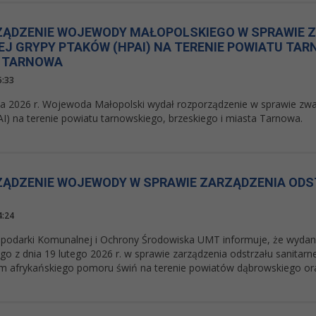
ĄDZENIE WOJEWODY MAŁOPOLSKIEGO W SPRAWIE 
EJ GRYPY PTAKÓW (HPAI) NA TERENIE POWIATU TAR
A TARNOWA
5:33
a 2026 r. Wojewoda Małopolski wydał rozporządzenie w sprawie zwal
I) na terenie powiatu tarnowskiego, brzeskiego i miasta Tarnowa.
ĄDZENIE WOJEWODY W SPRAWIE ZARZĄDZENIA OD
4:24
podarki Komunalnej i Ochrony Środowiska UMT informuje, że wyda
go z dnia 19 lutego 2026 r. w sprawie zarządzenia odstrzału sanitar
m afrykańskiego pomoru świń na terenie powiatów dąbrowskiego or