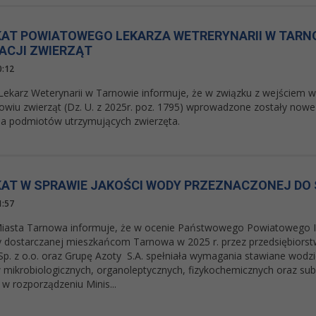
AT POWIATOWEGO LEKARZA WETRERYNARII W TARN
ACJI ZWIERZĄT
0:12
ekarz Weterynarii w Tarnowie informuje, że w związku z wejściem w 
owiu zwierząt (Dz. U. z 2025r. poz. 1795) wprowadzone zostały nowe 
la podmiotów utrzymujących zwierzęta.
AT W SPRAWIE JAKOŚCI WODY PRZEZNACZONEJ DO 
1:57
iasta Tarnowa informuje, że w ocenie Państwowego Powiatowego I
 dostarczanej mieszkańcom Tarnowa w 2025 r. przez przedsiębiors
p. z o.o. oraz Grupę Azoty S.A. spełniała wymagania stawiane wodzi
mikrobiologicznych, organoleptycznych, fizykochemicznych oraz sub
w rozporządzeniu Minis...