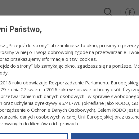
ni Państwo,
DLA FIRM I INWESTORÓW
TURYSTYKA I SPORT
KULTUR
esz „Przejdź do strony” lub zamkniesz to okno, prosimy o przeczy
 Prosimy w niej o Twoją dobrowolną zgodę na przetwarzanie Twoi
raz przekazujemy informacje o tzw. cookies.
zejdź do strony” lub zamykając okno, zgadzasz się na poniższe. M
ody.
IKATY
2018 roku obowiązuje Rozporządzenie Parlamentu Europejskieg
79 z dnia 27 kwietnia 2016 roku w sprawie ochrony osób fizyczn
ĄDZENIE DOT. WYKONYWANIA OGRODZEŃ ZATRZYM
 przetwarzaniem ich danych osobowych i w sprawie swobodneg
T
ch oraz uchylenia dyrektywy 95/46/WE (określane jako RODO, GD
2:29
orządzenie o Ochronie Danych Osobowych). Celem RODO jest uj
warzania danych osobowych w całej Unii Europejskiej oraz usta
łopolski dnia 14.05.2026 r. wydał rozporządzenie (Dz. Urz. Woj. Mało
nie w sprawie wykonywania ogrodzeń ograniczających lub zatrzymuj
ierowanych do klientów o ich prawach.
terenie powiatu dąbrowskiego, tarnowskiego ziemskiego i Miasta Tar
z powyższym, w zakładce
RODO
na stronie
https://www.tarnow.p