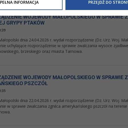
Inne/Polityka-Prywatnosci-RODO
, znajdziecie Państwo informacj
PEŁNA INFORMACJA
PRZEJDŹ DO STRON
nia Państwa danych osobowych przez
Urząd Miasta Tarnowa
z 
ewicza 2 33-100 Tarnów oraz zasady, na jakich będzie się to obec
ĄDZENIE WOJEWODY MAŁOPOLSKIEGO W SPRAWIE 
nformacja nie wymaga od Państwa żadnych dodatkowych działań.
EJ GRYPY PTAKÓW
0:39
łopolski dnia 24.04.2026 r. wydał rozporządzenie (Dz. Urz. Woj. Mało
nie uchylające rozporządzenie w sprawie zwalczania wysoce zjadliwej
nowskiego, brzeskiego oraz miasta Tarnowa.
ĄDZENIE WOJEWODY MAŁOPOLSKIEGO W SPRAWIE Z
ŃSKIEGO PSZCZÓŁ
0:35
łopolski dnia 22.04.2026 r. wydał rozporządzenie (Dz. Urz. Woj. Mało
nie w sprawie zwalczania zgnilca amerykańskiego pszczół na tereni
rnowa.