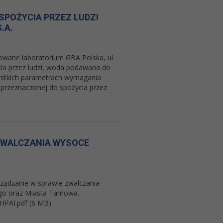
SPOŻYCIA PRZEZ LUDZI
.A.
wane laboratorium GBA Polska, ul.
ia przez ludzi, woda podawana do
zystkich parametrach wymagania
y przeznaczonej do spożycia przez
ZWALCZANIA WYSOCE
rządzanie w sprawie zwalczania
ego oraz Miasta Tarnowa.
HPAI.pdf (6 MB)