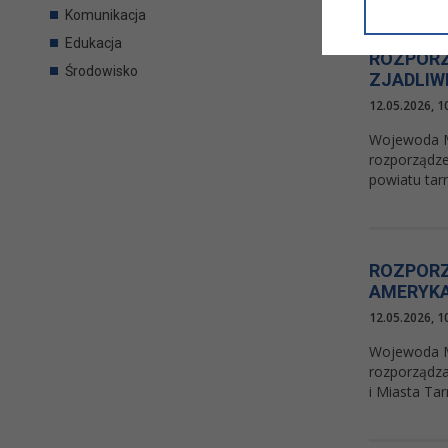
informacji/
Komunikacja
przetwarza
Edukacja
w ul. Micki
ROZPORZ
Niniejsza i
Środowisko
ZJADLIW
12.05.2026, 1
Wojewoda Ma
rozporządze
powiatu tar
ROZPORZ
AMERYKA
12.05.2026, 1
Wojewoda Ma
rozporządza
i Miasta Ta