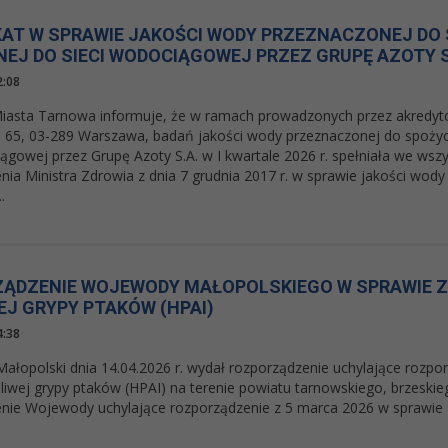
AT W SPRAWIE JAKOŚCI WODY PRZEZNACZONEJ DO 
EJ DO SIECI WODOCIĄGOWEJ PRZEZ GRUPĘ AZOTY S
2:08
iasta Tarnowa informuje, że w ramach prowadzonych przez akredyto
65, 03-289 Warszawa, badań jakości wody przeznaczonej do spożyc
iągowej przez Grupę Azoty S.A. w I kwartale 2026 r. spełniała we ws
nia Ministra Zdrowia z dnia 7 grudnia 2017 r. w sprawie jakości wod
.
ĄDZENIE WOJEWODY MAŁOPOLSKIEGO W SPRAWIE 
EJ GRYPY PTAKÓW (HPAI)
4:38
łopolski dnia 14.04.2026 r. wydał rozporządzenie uchylające rozpo
liwej grypy ptaków (HPAI) na terenie powiatu tarnowskiego, brzeski
nie Wojewody uchylające rozporządzenie z 5 marca 2026 w sprawie 