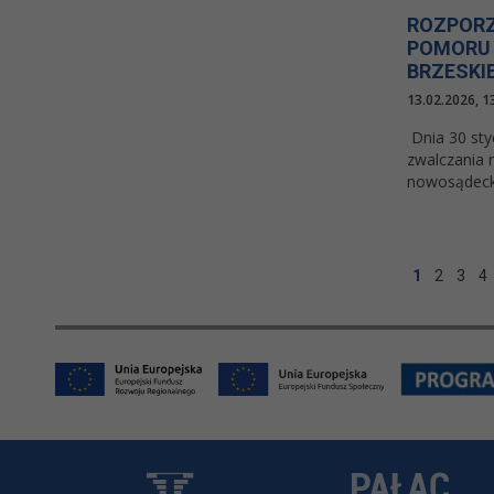
ROZPORZ
POMORU 
BRZESKI
13.02.2026, 1
Dnia 30 sty
zwalczania 
nowosądeck
1
2
3
4