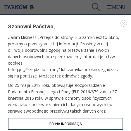
Tarnów
/
Dla firm i inwestorów
/
Dla przedsiębiorcy
/
Rejestracja działalności
Szanowni Państwo,
DLA PRZEDSIĘBIORCY
Zanim klikniesz „Przejdź do strony” lub zamkniesz to okno,
prosimy o przeczytanie tej informacji. Prosimy w niej
REJESTRACJA DZIAŁALNOŚCI
o Twoją dobrowolną zgodę na przetwarzanie Twoich
danych osobowych oraz przekazujemy informacje o tzw.
Rejestracja działalności gospodarczej - kroki
cookies.
Klikając „Przejdź do strony” lub zamykając okno, zgadzasz
tel. 14 68 82 802, 14 68 82 803, 14 68 82 814 -
się na poniższe. Możesz też odmówić zgody.
bezpośrednia informacja na temat rejestracji
działalności gospodarczej w Urzędzie Miasta
Od 25 maja 2018 roku obowiązuje Rozporządzenie
Tarnowa.
Parlamentu Europejskiego i Rady (EU) 2016/679 z dnia 27
kwietnia 2016 roku w sprawie ochrony osób fizycznych
w związku z przetwarzaniem ich danych osobowych i w
sprawie swobodnego przepływu takich danych oraz
1. Wpis do Centralnej Ewidencji i Informacji
uchylenia dyrektywy 95/46/WE (określane jako RODO, GDPR
o Działalności Gospodarczej na wniosku CEIDG-1
lub Ogólne Rozporządzenie o Ochronie Danych
PEŁNA INFORMACJA
Osobowych). Celem RODO jest ujednolicenie zasad
Złóż wniosek przez Internet