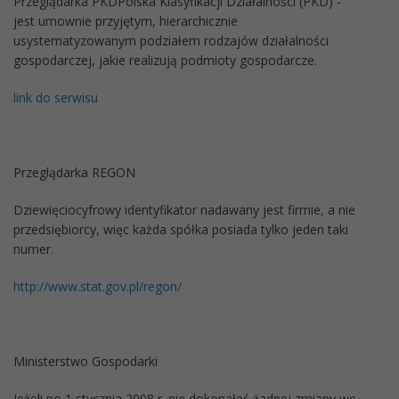
Przeglądarka PKDPolska Klasyfikacji Działalności (PKD) -
jest umownie przyjętym, hierarchicznie
usystematyzowanym podziałem rodzajów działalności
gospodarczej, jakie realizują podmioty gospodarcze.
link do serwisu
Przeglądarka REGON
Dziewięciocyfrowy identyfikator nadawany jest firmie, a nie
przedsiębiorcy, więc każda spółka posiada tylko jeden taki
numer.
http://www.stat.gov.pl/regon/
Ministerstwo Gospodarki
Jeżeli po 1 stycznia 2008 r. nie dokonałeś żadnej zmiany we