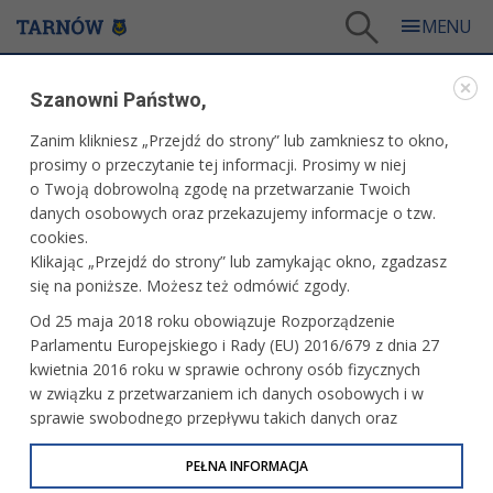
Tarnów
/
Dla firm i inwestorów
/
Projekty i wydarzenia
/
Forum Gospodarcze 2022
Szanowni Państwo,
PROJEKTY I WYDARZENIA
Zanim klikniesz „Przejdź do strony” lub zamkniesz to okno,
prosimy o przeczytanie tej informacji. Prosimy w niej
FORUM GOSPODARCZE 2022
o Twoją dobrowolną zgodę na przetwarzanie Twoich
danych osobowych oraz przekazujemy informacje o tzw.
cookies.
Klikając „Przejdź do strony” lub zamykając okno, zgadzasz
się na poniższe. Możesz też odmówić zgody.
Od 25 maja 2018 roku obowiązuje Rozporządzenie
Parlamentu Europejskiego i Rady (EU) 2016/679 z dnia 27
kwietnia 2016 roku w sprawie ochrony osób fizycznych
w związku z przetwarzaniem ich danych osobowych i w
sprawie swobodnego przepływu takich danych oraz
uchylenia dyrektywy 95/46/WE (określane jako RODO, GDPR
lub Ogólne Rozporządzenie o Ochronie Danych
PEŁNA INFORMACJA
Forum Gospodarcze, które odbędzie się w dniach
28-29
Osobowych). Celem RODO jest ujednolicenie zasad
listopada 2022 r.
, będzie okazją do debaty o kluczowych