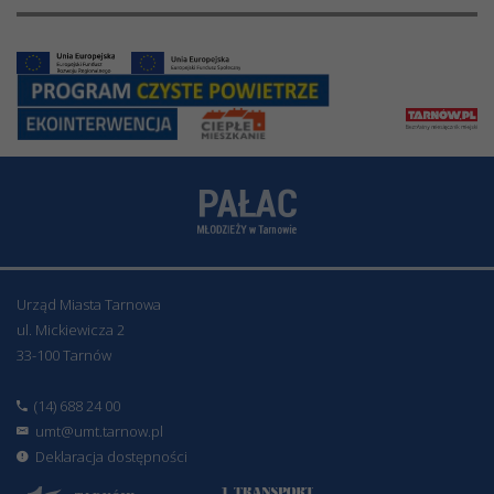
Urząd Miasta Tarnowa
ul. Mickiewicza 2
33-100 Tarnów
(14) 688 24 00
umt@umt.tarnow.pl
Deklaracja dostępności