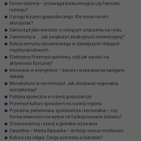
Firma rodzinna – przewaga konkurencyjna czy hamulec
rozwoju?
U progu kryzysu gospodarczego. Kto może na nim
skorzystać?
Samorząd jako inwestor o rosnącym znaczeniu na rynku
Zainwestuj w … Jak zwiększyć atrakcyjność inwestycyjną?
Rola przemysłu zbrojeniowego w dzisiejszych relacjach
międzynarodowych
Efektywny Przemysł sportowy, czyli jak zarobić na
aktywności fizycznej?
Innowacje w energetyce – bariery i wyzwania na następne
dekady
Monokultura to nie monopol. Jak zbudować regionalną
specjalizację?
Polityka społeczna a rozwój gospodarczy
Przemysł kultury sposobem na rozwój regionu
Prywatna, państwowa, spółdzielcza i komunalna – czy
forma własności ma wpływ na funkcjonowanie biznesu?
Zrównoważony rozwój a globalne wyzwania
Carpathia – Marka Karpacka – ambicje versus możliwości
Kultura czy religia. Czego potrzeba w biznesie?