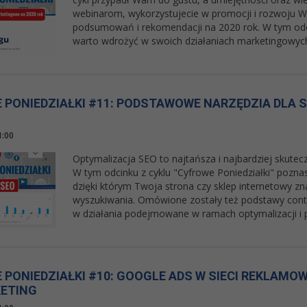
webinarom, wykorzystujecie w promocji i rozwoju Wa
podsumowań i rekomendacji na 2020 rok. W tym odc
warto wdrożyć w swoich działaniach marketingowyc
 PONIEDZIAŁKI #11: PODSTAWOWE NARZĘDZIA DLA 
1:00
Optymalizacja SEO to najtańsza i najbardziej skute
W tym odcinku z cyklu "Cyfrowe Poniedziałki" pozna
dzięki którym Twoja strona czy sklep internetowy z
wyszukiwania. Omówione zostały też podstawy conte
w działania podejmowane w ramach optymalizacji i
PONIEDZIAŁKI #10: GOOGLE ADS W SIECI REKLAMOW
KETING