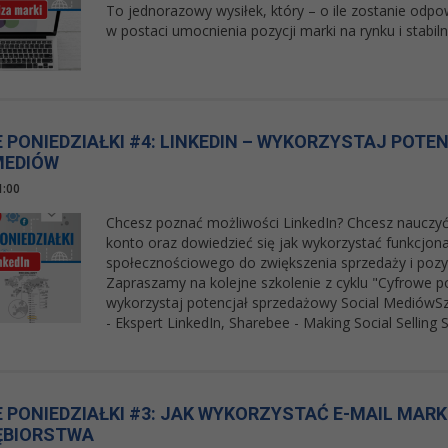
To jednorazowy wysiłek, który – o ile zostanie odpo
w postaci umocnienia pozycji marki na rynku i stabi
 PONIEDZIAŁKI #4: LINKEDIN – WYKORZYSTAJ POT
MEDIÓW
1:00
Chcesz poznać możliwości LinkedIn? Chcesz nauczyć 
konto oraz dowiedzieć się jak wykorzystać funkcjona
społecznościowego do zwiększenia sprzedaży i pozy
Zapraszamy na kolejne szkolenie z cyklu "Cyfrowe po
wykorzystaj potencjał sprzedażowy Social MediówSz
- Ekspert LinkedIn, Sharebee - Making Social Selling S
 PONIEDZIAŁKI #3: JAK WYKORZYSTAĆ E-MAIL MARK
ĘBIORSTWA