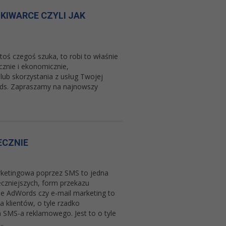
KIWARCE CZYLI JAK
toś czegoś szuka, to robi to właśnie
znie i ekonomicznie,
ub skorzystania z usług Twojej
rds. Zapraszamy na najnowszy
ECZNIE
rketingowa poprzez SMS to jedna
eczniejszych, form przekazu
le AdWords czy e-mail marketing to
 klientów, o tyle rzadko
SMS-a reklamowego. Jest to o tyle
.