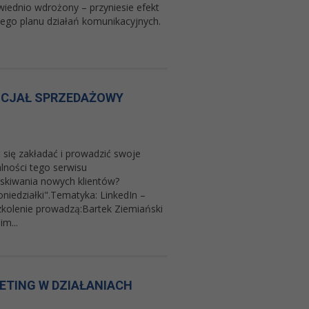
wiednio wdrożony – przyniesie efekt
lnego planu działań komunikacyjnych.
ENCJAŁ SPRZEDAŻOWY
się zakładać i prowadzić swoje
lności tego serwisu
skiwania nowych klientów?
niedziałki".Tematyka: LinkedIn –
kolenie prowadzą:Bartek Ziemiański
im...
ETING W DZIAŁANIACH