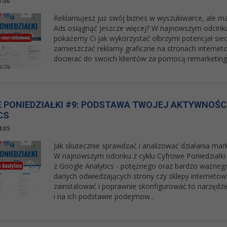
1:00
Reklamujesz już swój biznes w wyszukiwarce, ale m
Ads osiągnąć jeszcze więcej? W najnowszym odcink
pokażemy Ci jak wykorzystać olbrzymi potencjał siec
zamieszczać reklamy graficzne na stronach interneto
docierać do swoich klientów za pomocą remarketin
 PONIEDZIAŁKI #9: PODSTAWA TWOJEJ AKTYWNOŚCI
CS
4:05
Jak skutecznie sprawdzać i analizować działania mar
W najnowszym odcinku z cyklu Cyfrowe Poniedziałki 
z Google Analytics - potężnego oraz bardzo ważnego 
danych odwiedzających strony czy sklepy internetowe
zainstalować i poprawnie skonfigurować to narzędzie
i na ich podstawie podejmow...