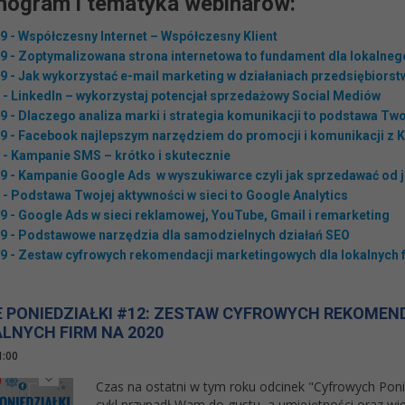
ogram i tematyka webinarów:
9 - Współczesny Internet – Współczesny Klient
9 - Zoptymalizowana strona internetowa to fundament dla lokalneg
9 - Jak wykorzystać e-mail marketing w działaniach przedsiębiorst
 - LinkedIn – wykorzystaj potencjał sprzedażowy Social Mediów
9 - Dlaczego analiza marki i strategia komunikacji to podstawa Two
9 - Facebook najlepszym narzędziem do promocji i komunikacji z 
 - Kampanie SMS – krótko i skutecznie
9 - Kampanie Google Ads w wyszukiwarce czyli jak sprzedawać od j
 - Podstawa Twojej aktywności w sieci to Google Analytics
9 - Google Ads w sieci reklamowej, YouTube, Gmail i remarketing
9 - Podstawowe narzędzia dla samodzielnych działań SEO
9 - Zestaw cyfrowych rekomendacji marketingowych dla lokalnych f
 PONIEDZIAŁKI #12: ZESTAW CYFROWYCH REKOME
ALNYCH FIRM NA 2020
1:00
Czas na ostatni w tym roku odcinek "Cyfrowych Pon
cykl przypadł Wam do gustu, a umiejętności oraz wied