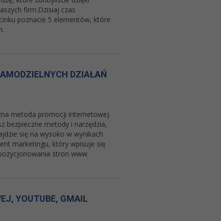
szych firm.Dzisiaj czas
inku poznacie 5 elementów, które
h.
SAMODZIELNYCH DZIAŁAŃ
czna metoda promocji internetowej.
sz bezpieczne metody i narzędzia,
najdzie się na wysoko w wynikach
nt marketingu, który wpisuje się
 pozycjonowania stron www.
EJ, YOUTUBE, GMAIL