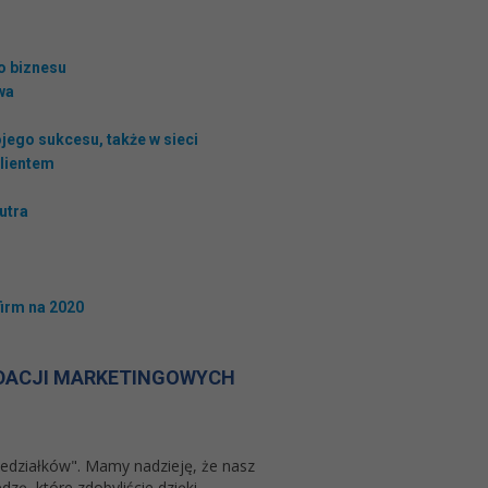
o biznesu
wa
jego sukcesu, także w sieci
Klientem
utra
irm na 2020
NDACJI MARKETINGOWYCH
iedziałków". Mamy nadzieję, że nasz
zę, które zdobyliście dzięki