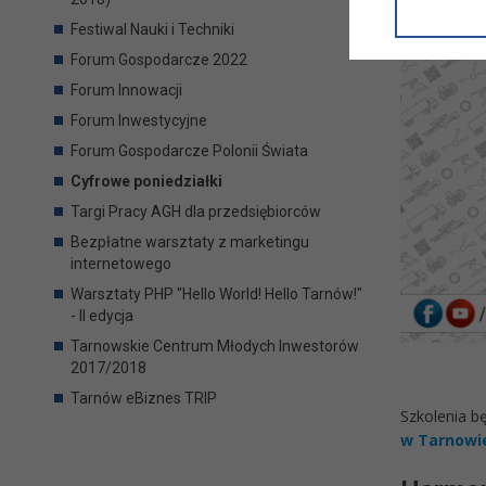
informacji/
przetwarza
Festiwal Nauki i Techniki
w ul. Micki
Forum Gospodarcze 2022
Niniejsza i
Forum Innowacji
Forum Inwestycyjne
Forum Gospodarcze Polonii Świata
Cyfrowe poniedziałki
Targi Pracy AGH dla przedsiębiorców
Bezpłatne warsztaty z marketingu
internetowego
Warsztaty PHP "Hello World! Hello Tarnów!"
- II edycja
Tarnowskie Centrum Młodych Inwestorów
2017/2018
Tarnów eBiznes TRIP
Szkolenia b
w Tarnowi