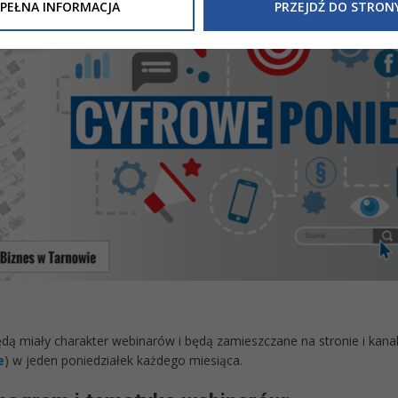
Inne/Polityka-Prywatnosci-RODO
, znajdziecie Państwo informacj
PEŁNA INFORMACJA
PRZEJDŹ DO STRON
nia Państwa danych osobowych przez
Urząd Miasta Tarnowa
z 
ewicza 2 33-100 Tarnów oraz zasady, na jakich będzie się to obec
nformacja nie wymaga od Państwa żadnych dodatkowych działań.
ędą miały charakter webinarów i będą zamieszczane na stronie i kana
e
) w jeden poniedziałek każdego miesiąca.