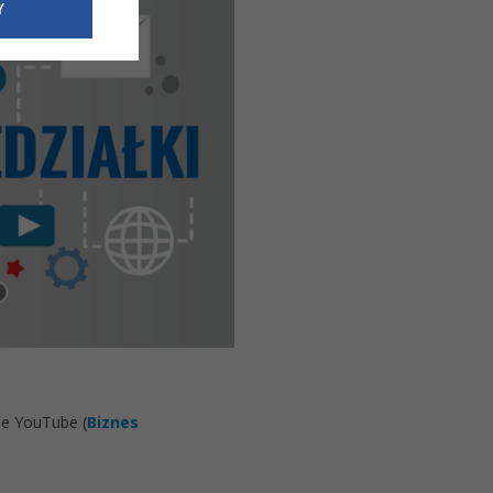
e dotyczące
Y
siedzibą
nie odbywać.
le YouTube (
Biznes