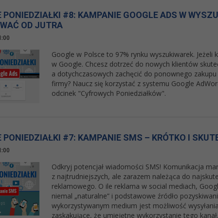
 PONIEDZIAŁKI #8: KAMPANIE GOOGLE ADS W WYSZU
WAĆ OD JUTRA
1:00
Google w Polsce to 97% rynku wyszukiwarek. Jeżeli k
w Google. Chcesz dotrzeć do nowych klientów skutec
a dotychczasowych zachęcić do ponownego zakupu l
firmy? Naucz się korzystać z systemu Google AdWo
odcinek "Cyfrowych Poniedziałków".
PONIEDZIAŁKI #7: KAMPANIE SMS – KRÓTKO I SKUT
1:00
Odkryj potencjał wiadomości SMS! Komunikacja ma
z najtrudniejszych, ale zarazem należąca do najskut
reklamowego. O ile reklama w social mediach, Goog
niemal „naturalne” i podstawowe źródło pozyskiwania
wykorzystywanym medium jest możliwość wysyłania 
zaskakujące, że umiejętne wykorzystanie tego kanał..