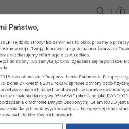
ni Państwo,
DLA FIRM I INWESTORÓW
TURYSTYKA I SPORT
KULTUR
esz „Przejdź do strony” lub zamkniesz to okno, prosimy o przeczy
 Prosimy w niej o Twoją dobrowolną zgodę na przetwarzanie Twoi
ziałki
raz przekazujemy informacje o tzw. cookies.
zejdź do strony” lub zamykając okno, zgadzasz się na poniższe. M
ody.
WE PONIEDZIAŁKI
2018 roku obowiązuje Rozporządzenie Parlamentu Europejskieg
79 z dnia 27 kwietnia 2016 roku w sprawie ochrony osób fizyczn
woju Gospodarczego Urzędu Miasta Tarnowa zaprasza na cykl bezpł
 przetwarzaniem ich danych osobowych i w sprawie swobodneg
oniedziałki"
.
ch oraz uchylenia dyrektywy 95/46/WE (określane jako RODO, GD
orządzenie o Ochronie Danych Osobowych). Celem RODO jest uj
warzania danych osobowych w całej Unii Europejskiej oraz usta
ierowanych do klientów o ich prawach.
z powyższym, w zakładce
RODO
na stronie
https://www.tarnow.p