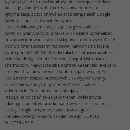
wykorzystać reklamę internetową do rozwoju sprzedaży.
Analizuje, planuje i wdraża rozwiązania oparte na
optymalizacji, pozycjonowaniu oraz kampaniach Google
AdWords i analizie Google Analytics.
Jest certyfikowanym specjalistą Google w zakresie
AdWords oraz Analytics, a także w dziedzinie optymalizacji
oraz pozycjonowania stron i sklepów internetowych. Od 16
lat z wieloma sukcesami realizował kampanie na łączną
kwotę ponad 20 000 000 zł dla takich instytucji i marek jak
m.in.: Bundesliga GmbH, Porsche, Gaspol, Ustronianka,
Thermodom, Najwyższa Izba Kontroli, GreenVelo, IMI. Jako
prelegent brał udział w wielu konferencjach w całej Polsce.
Jest autorem książek branżowych „Jak wygrać wybory,
skutecznie wykorzystując Internet?” oraz „Sukces
w Internecie. Poradnik dla początkujących”.
Pracuje na co dzień także jako trener i wykładowca
edukując studentów oraz kursantów w zakresie narzędzi
i usług Google, w tym podczas autorskiego -
kompleksowego projektu szkoleniowego „SUKCES
W INTERNECIE”.