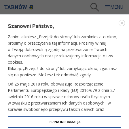
Tarnów
/
Dla firm i inwestorów
/
Projekty i wydarzenia
/
Tarnów eBiznes TRIP
Szanowni Państwo,
PROJEKTY I WYDARZENIA
Zanim klikniesz „Przejdź do strony” lub zamkniesz to okno,
prosimy o przeczytanie tej informacji. Prosimy w niej
TARNÓW EBIZNES TRIP
o Twoją dobrowolną zgodę na przetwarzanie Twoich
danych osobowych oraz przekazujemy informacje o tzw.
cookies.
Klikając „Przejdź do strony” lub zamykając okno, zgadzasz
się na poniższe. Możesz też odmówić zgody.
Od 25 maja 2018 roku obowiązuje Rozporządzenie
Parlamentu Europejskiego i Rady (EU) 2016/679 z dnia 27
kwietnia 2016 roku w sprawie ochrony osób fizycznych
w związku z przetwarzaniem ich danych osobowych i w
sprawie swobodnego przepływu takich danych oraz
uchylenia dyrektywy 95/46/WE (określane jako RODO, GDPR
lub Ogólne Rozporządzenie o Ochronie Danych
PEŁNA INFORMACJA
Prezydent Tarnowa Roman Ciepiela zaprasza do udziału
Osobowych). Celem RODO jest ujednolicenie zasad