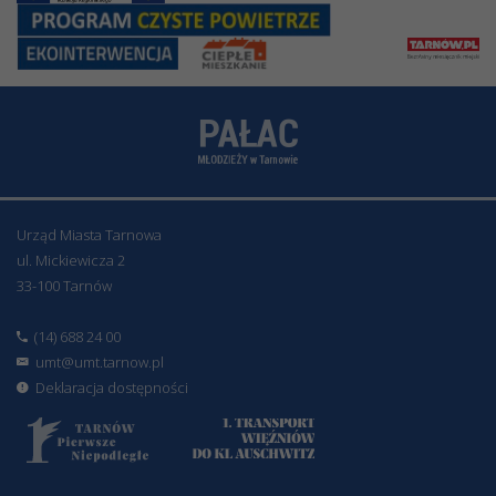
Urząd Miasta Tarnowa
ul. Mickiewicza 2
33-100 Tarnów
(14) 688 24 00
umt@umt.tarnow.pl
Deklaracja dostępności