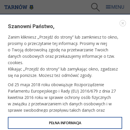
Tarnów
/
Dla firm i inwestorów
/
Projekty i wydarzenia
/
Webinary dla przedsiębiorców
Szanowni Państwo,
PROJEKTY I WYDARZENIA
Zanim klikniesz „Przejdź do strony” lub zamkniesz to okno,
prosimy o przeczytanie tej informacji. Prosimy w niej
WEBINARY DLA PRZEDSIĘBIORCÓW
o Twoją dobrowolną zgodę na przetwarzanie Twoich
danych osobowych oraz przekazujemy informacje o tzw.
cookies.
Tarnowskie Centrum Przedsiębiorczości
wraz
Klikając „Przejdź do strony” lub zamykając okno, zgadzasz
z
tarnowskim oddziałem Zakładu Ubezpieczeń
się na poniższe. Możesz też odmówić zgody.
Społecznych (ZUS)
zapraszają na bezpłatne szkolenia
internetowe w formie webinarów, dedykowane
Od 25 maja 2018 roku obowiązuje Rozporządzenie
przedsiębiorcom.
Parlamentu Europejskiego i Rady (EU) 2016/679 z dnia 27
kwietnia 2016 roku w sprawie ochrony osób fizycznych
w związku z przetwarzaniem ich danych osobowych i w
sprawie swobodnego przepływu takich danych oraz
uchylenia dyrektywy 95/46/WE (określane jako RODO, GDPR
lub Ogólne Rozporządzenie o Ochronie Danych
PEŁNA INFORMACJA
Osobowych). Celem RODO jest ujednolicenie zasad