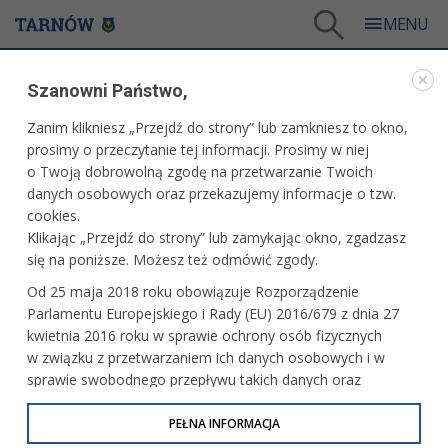
Tarnów
/
Dla mieszkańców
/
Aktualności
/
Miasto
/
Piknik Zdrowa Rodzina
Szanowni Państwo,
WARTO PRZECZYTAĆ
Zanim klikniesz „Przejdź do strony” lub zamkniesz to okno,
prosimy o przeczytanie tej informacji. Prosimy w niej
PIKNIK ZDROWA RODZINA
o Twoją dobrowolną zgodę na przetwarzanie Twoich
danych osobowych oraz przekazujemy informacje o tzw.
07.07.2026, 12:53
Redakcja tarnow.pl
cookies.
Klikając „Przejdź do strony” lub zamykając okno, zgadzasz
Będą gry, zabawy, warsztaty artystyczne i atrakcje dla
się na poniższe. Możesz też odmówić zgody.
całych rodzin – w Tarnowie odbędzie się kolejna edycja
Od 25 maja 2018 roku obowiązuje Rozporządzenie
Pikniku Zdrowa Rodzina. Wydarzenie zaplanowano
Parlamentu Europejskiego i Rady (EU) 2016/679 z dnia 27
w sobotę, 11 lipca na Kantorii.
kwietnia 2016 roku w sprawie ochrony osób fizycznych
w związku z przetwarzaniem ich danych osobowych i w
sprawie swobodnego przepływu takich danych oraz
uchylenia dyrektywy 95/46/WE (określane jako RODO, GDPR
lub Ogólne Rozporządzenie o Ochronie Danych
PEŁNA INFORMACJA
Osobowych). Celem RODO jest ujednolicenie zasad