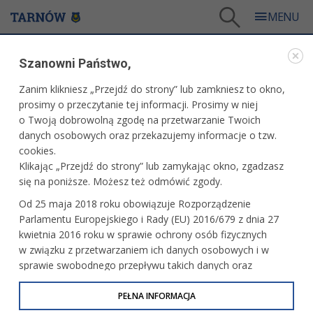
Tarnów
/
Dla mieszkańców
/
Aktualności
/
Miasto
/
Szanowni Państwo,
Pięć milionów powodów, by działać już dziś
Zanim klikniesz „Przejdź do strony” lub zamkniesz to okno,
WARTO PRZECZYTAĆ
prosimy o przeczytanie tej informacji. Prosimy w niej
o Twoją dobrowolną zgodę na przetwarzanie Twoich
PIĘĆ MILIONÓW POWODÓW, BY DZIAŁAĆ JUŻ DZIŚ
danych osobowych oraz przekazujemy informacje o tzw.
cookies.
08.07.2026, 09:49
Redakcja tarnow.pl
Klikając „Przejdź do strony” lub zamykając okno, zgadzasz
się na poniższe. Możesz też odmówić zgody.
Mościckie Centrum Medyczne włączyło się do
Od 25 maja 2018 roku obowiązuje Rozporządzenie
ogólnopolskiego projektu naukowo-badawczego, którego
Parlamentu Europejskiego i Rady (EU) 2016/679 z dnia 27
celem jest sprawdzenie, jak dzięki edukacji i zmianie stylu
kwietnia 2016 roku w sprawie ochrony osób fizycznych
życia skutecznie można zatrzymać rozwój cukrzycy typu 2
w związku z przetwarzaniem ich danych osobowych i w
i jej groźnych powikłań.
sprawie swobodnego przepływu takich danych oraz
uchylenia dyrektywy 95/46/WE (określane jako RODO, GDPR
lub Ogólne Rozporządzenie o Ochronie Danych
PEŁNA INFORMACJA
Osobowych). Celem RODO jest ujednolicenie zasad