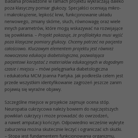
Badania prowadzone w ramach projektu wykraczają daleko
poza klasyczny pomiar glukozy. Specjaliści oceniają mikro-
i makrokrążenie, lepkość krwi, funkcjonowanie układu
nerwowego, zmiany skórne, słuch, równowagę oraz wiele
innych parametrów, które mogą wskazywać na rozwijające
się powikłania.
– Projekt pokazuje, że profilaktyka musi wyjść
poza klasyczne pomiary glukozy. Chcemy patrzeć na pacjenta
całościowo. Kluczowym elementem projektu jest również
nowoczesna edukacja diabetologiczna, pozwalająca
pacjentowi korzystać z materiałów edukacyjnych w dogodnym
czasie i miejscu
– mówi pielęgniarka diabetologiczna
i edukatorka MCM Joanna Partyka. Jak podkreśla celem jest
przede wszystkim identyfikowanie zagrożeń jeszcze zanim
pojawią się wyraźne objawy.
Szczególne miejsce w projekcie zajmuje ocena stóp.
Neuropatia cukrzycowa należy bowiem do najczęstszych
powikłań cukrzycy i może prowadzić do owrzodzeń,
a nawet amputacji kończyn. Odpowiednio wcześnie wykryte
zaburzenia można skutecznie leczyć i ograniczać ich skutki.
– Stopa jest fundamentem funkcjonowania organizmu,