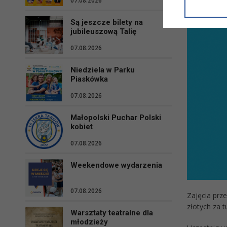
07.08.2026
informacji/
przetwarza
Są jeszcze bilety na
w ul. Micki
jubileuszową Talię
Niniejsza i
07.08.2026
Niedziela w Parku
Piaskówka
07.08.2026
Małopolski Puchar Polski
kobiet
07.08.2026
Weekendowe wydarzenia
07.08.2026
Zajęcia prze
złotych za t
Warsztaty teatralne dla
młodzieży