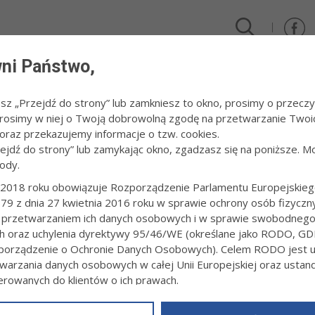
ni Państwo,
DLA FIRM I INWESTORÓW
TURYSTYKA I SPORT
KULTUR
esz „Przejdź do strony” lub zamkniesz to okno, prosimy o przeczy
 Prosimy w niej o Twoją dobrowolną zgodę na przetwarzanie Twoi
ty dla dzieci w BWA
raz przekazujemy informacje o tzw. cookies.
zejdź do strony” lub zamykając okno, zgadzasz się na poniższe. M
ody.
YCZNE WARSZTATY DLA DZIECI W BWA
2018 roku obowiązuje Rozporządzenie Parlamentu Europejskieg
79 z dnia 27 kwietnia 2016 roku w sprawie ochrony osób fizyczn
3:11
Redakcja tarnow.pl
 przetwarzaniem ich danych osobowych i w sprawie swobodneg
w Artystycznych w Tarnowie tradycyjnie organizuje podczas wakacji wa
ch oraz uchylenia dyrektywy 95/46/WE (określane jako RODO, GD
". Tegoroczna ich edycja przebiegać będzie pod hasłem „Zostawmy 
orządzenie o Ochronie Danych Osobowych). Celem RODO jest uj
nie się już w najbliższy poniedziałek, 13 lipca i potrwa do piątku, 17 li
warzania danych osobowych w całej Unii Europejskiej oraz usta
ierowanych do klientów o ich prawach.
z powyższym, w zakładce
RODO
na stronie
https://www.tarnow.p