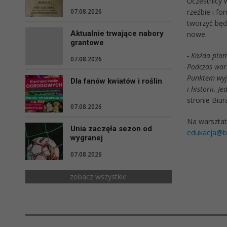
Uczestnicy 
rzeźbie i fo
07.08.2026
tworzyć będą
Aktualnie trwające nabory
nowe.
grantowe
- Każda plam
07.08.2026
Podczas wars
Punktem wyjś
Dla fanów kwiatów i roślin
i historii. 
stronie Biu
07.08.2026
Na warsztat
Unia zaczęła sezon od
edukacja@b
wygranej
07.08.2026
zobacz wszystkie