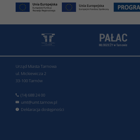
Urząd Miasta Tarnowa
ul. Mickiewicza 2
33-100 Tarnów
(14) 688 24 00
umt@umt.tarnow.pl
Deklaracja dostępności