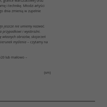
, grafice warsztatowej oraz
mę i technikę. Młodzi artyści
go dnia zmienią w zupełnie
go jeszcze nie umiemy nazwać.
a przypadkowi i wyobraźni.
nę własnych obrazów, skojarzeń
 kierunek myślenia
– czytamy na
520 lub mailowo –
(sm)