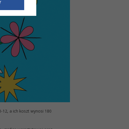
e dotyczące
Y
siedzibą
nie odbywać.
0-12, a ich koszt wynosi 180