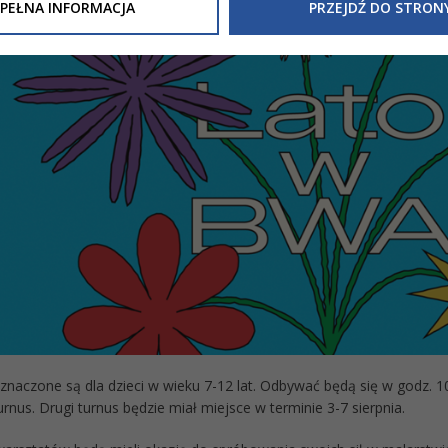
Inne/Polityka-Prywatnosci-RODO
, znajdziecie Państwo informacj
PEŁNA INFORMACJA
PRZEJDŹ DO STRON
nia Państwa danych osobowych przez
Urząd Miasta Tarnowa
z 
ewicza 2 33-100 Tarnów oraz zasady, na jakich będzie się to obec
nformacja nie wymaga od Państwa żadnych dodatkowych działań.
znaczone są dla dzieci w wieku 7-12 lat. Odbywać będą się w godz. 1
urnus. Drugi turnus będzie miał miejsce w terminie 3-7 sierpnia.