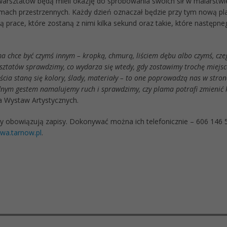
warsztatów będą mieli okazję do spróbowania swoich sił w malarstwie
rmach przestrzennych. Każdy dzień oznaczał będzie przy tym nową pla
 prace, które zostaną z nimi kilka sekund oraz takie, które następne
a chce być czymś innym – kropką, chmurą, liściem dębu albo czymś, cze
ztatów sprawdzimy, co wydarza się wtedy, gdy zostawimy trochę miejsc
cia staną się kolory, ślady, materiały – to one poprowadzą nas w stro
Jednym gestem namalujemy ruch i sprawdzimy, czy plama potrafi zmienić
ra Wystaw Artystycznych.
y obowiązują zapisy. Dokonywać można ich telefonicznie – 606 146 
wa.tarnow.pl
.