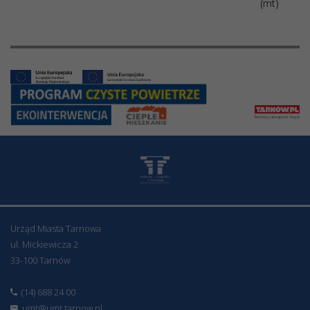
(mt)
Urząd Miasta Tarnowa
ul. Mickiewicza 2
33-100 Tarnów
(14) 688 24 00
umt@umt.tarnow.pl