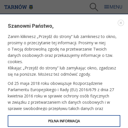
Tarnów
/
Dla mieszkańców
/
Aktualności
/
Miasto
/
Szanowni Państwo,
Od poniedziałku przerwa techniczna MDS
Zanim klikniesz „Przejdź do strony” lub zamkniesz to okno,
WARTO PRZECZYTAĆ
prosimy o przeczytanie tej informacji. Prosimy w niej
o Twoją dobrowolną zgodę na przetwarzanie Twoich
OD PONIEDZIAŁKU PRZERWA TECHNICZNA MDS
danych osobowych oraz przekazujemy informacje o tzw.
cookies.
08.07.2026, 08:33
Redakcja tarnow.pl
Klikając „Przejdź do strony” lub zamykając okno, zgadzasz
się na poniższe. Możesz też odmówić zgody.
Od najbliższego poniedziałku, 13 lipca do niedzieli 26 lipca
Od 25 maja 2018 roku obowiązuje Rozporządzenie
nie będzie można korzystać z krytych basenów Miejskiego
Parlamentu Europejskiego i Rady (EU) 2016/679 z dnia 27
Domu Sportu przy ul. Traugutta 5a. Jak informuje
kwietnia 2016 roku w sprawie ochrony osób fizycznych
Tarnowski Ośrodek Sportu i Rekreacji powodem tego jest
w związku z przetwarzaniem ich danych osobowych i w
planowana przerwa technologiczna.
sprawie swobodnego przepływu takich danych oraz
uchylenia dyrektywy 95/46/WE (określane jako RODO, GDPR
lub Ogólne Rozporządzenie o Ochronie Danych
PEŁNA INFORMACJA
Osobowych). Celem RODO jest ujednolicenie zasad