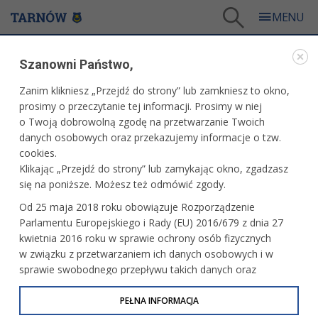
Tarnów
/
Więcej informacji
/
Bądź na bieżąco
/
Miesięcznik Tarnów.pl
Szanowni Państwo,
BĄDŹ NA BIEŻĄCO
Zanim klikniesz „Przejdź do strony” lub zamkniesz to okno,
prosimy o przeczytanie tej informacji. Prosimy w niej
MIESIĘCZNIK TARNÓW.PL
o Twoją dobrowolną zgodę na przetwarzanie Twoich
danych osobowych oraz przekazujemy informacje o tzw.
Numer 54
cookies.
Klikając „Przejdź do strony” lub zamykając okno, zgadzasz
się na poniższe. Możesz też odmówić zgody.
Od 25 maja 2018 roku obowiązuje Rozporządzenie
Numer 53
Parlamentu Europejskiego i Rady (EU) 2016/679 z dnia 27
kwietnia 2016 roku w sprawie ochrony osób fizycznych
w związku z przetwarzaniem ich danych osobowych i w
sprawie swobodnego przepływu takich danych oraz
uchylenia dyrektywy 95/46/WE (określane jako RODO, GDPR
Numer 52
lub Ogólne Rozporządzenie o Ochronie Danych
PEŁNA INFORMACJA
Osobowych). Celem RODO jest ujednolicenie zasad