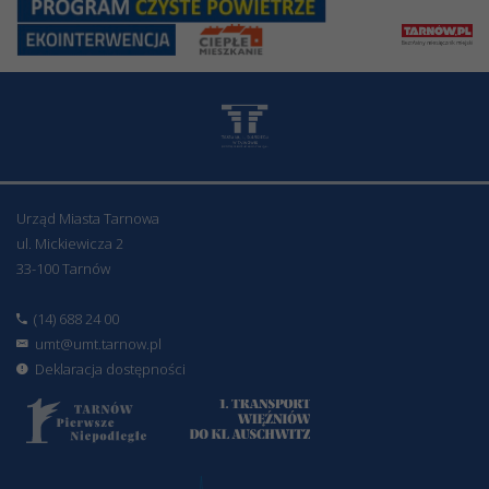
Urząd Miasta Tarnowa
ul. Mickiewicza 2
33-100 Tarnów
(14) 688 24 00
umt@umt.tarnow.pl
Deklaracja dostępności