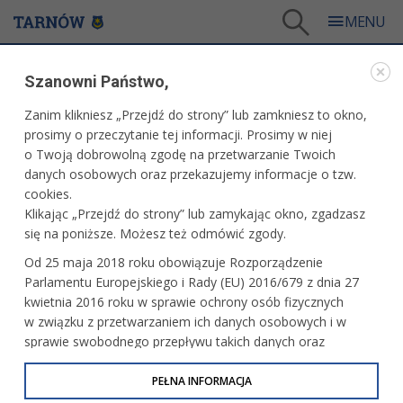
Tarnów
/
Więcej informacji
Szanowni Państwo,
WIĘCEJ INFORMACJI
Zanim klikniesz „Przejdź do strony” lub zamkniesz to okno,
prosimy o przeczytanie tej informacji. Prosimy w niej
WIĘCEJ INFORMACJI
o Twoją dobrowolną zgodę na przetwarzanie Twoich
danych osobowych oraz przekazujemy informacje o tzw.
Na skróty
cookies.
Klikając „Przejdź do strony” lub zamykając okno, zgadzasz
się na poniższe. Możesz też odmówić zgody.
Od 25 maja 2018 roku obowiązuje Rozporządzenie
Parlamentu Europejskiego i Rady (EU) 2016/679 z dnia 27
kwietnia 2016 roku w sprawie ochrony osób fizycznych
w związku z przetwarzaniem ich danych osobowych i w
sprawie swobodnego przepływu takich danych oraz
uchylenia dyrektywy 95/46/WE (określane jako RODO, GDPR
lub Ogólne Rozporządzenie o Ochronie Danych
PEŁNA INFORMACJA
Osobowych). Celem RODO jest ujednolicenie zasad