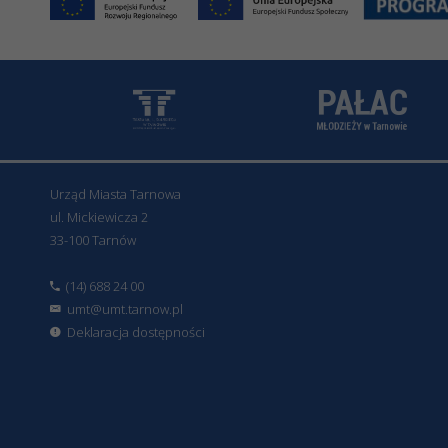
Urząd Miasta Tarnowa
ul. Mickiewicza 2
33-100 Tarnów
(14) 688 24 00
umt@umt.tarnow.pl
Deklaracja dostępności