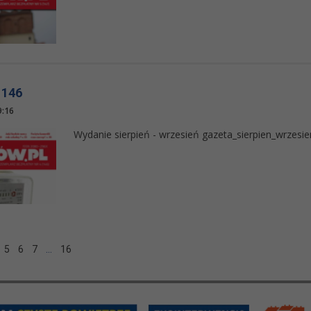
 146
9:16
Wydanie sierpień - wrzesień gazeta_sierpien_wrzesie
5
6
7
…
16