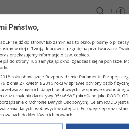
ni Państwo,
DLA FIRM I INWESTORÓW
TURYSTYKA I SPORT
KULTUR
esz „Przejdź do strony” lub zamkniesz to okno, prosimy o przeczy
 Prosimy w niej o Twoją dobrowolną zgodę na przetwarzanie Twoi
raz przekazujemy informacje o tzw. cookies.
zejdź do strony” lub zamykając okno, zgadzasz się na poniższe. M
ody.
ĘCZNIK TARNÓW.PL
2018 roku obowiązuje Rozporządzenie Parlamentu Europejskieg
79 z dnia 27 kwietnia 2016 roku w sprawie ochrony osób fizyczn
 155
 przetwarzaniem ich danych osobowych i w sprawie swobodneg
9:11
ch oraz uchylenia dyrektywy 95/46/WE (określane jako RODO, GD
orządzenie o Ochronie Danych Osobowych). Celem RODO jest uj
Sumowanie kadencji samorządu 2014-2024Wydanie: 
warzania danych osobowych w całej Unii Europejskiej oraz usta
ierowanych do klientów o ich prawach.
z powyższym, w zakładce
RODO
na stronie
https://www.tarnow.p