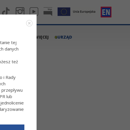
e
A.TARNOW.PL
WIĘCEJ
URZĄD
tanie tej
ch danych
ożesz też
o i Rady
ych
o przepływu
PR lub
ednolicenie
luty - marzec 2024
ndaryzowanie
l/Wiecej-