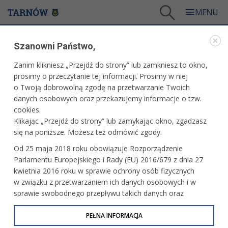
Tarnów
/
Więcej informacji
/
Bądź na bieżąco
/
Miesięcznik Tarnów.pl
/
Numer 88
Szanowni Państwo,
WARTO PRZECZYTAĆ
Zanim klikniesz „Przejdź do strony” lub zamkniesz to okno,
prosimy o przeczytanie tej informacji. Prosimy w niej
NUMER 88
o Twoją dobrowolną zgodę na przetwarzanie Twoich
danych osobowych oraz przekazujemy informacje o tzw.
01.07.2016, 14:53
Redakcja serwisu
cookies.
Klikając „Przejdź do strony” lub zamykając okno, zgadzasz
Wydanie: lipiec 2016
się na poniższe. Możesz też odmówić zgody.
Od 25 maja 2018 roku obowiązuje Rozporządzenie
Parlamentu Europejskiego i Rady (EU) 2016/679 z dnia 27
kwietnia 2016 roku w sprawie ochrony osób fizycznych
w związku z przetwarzaniem ich danych osobowych i w
sprawie swobodnego przepływu takich danych oraz
uchylenia dyrektywy 95/46/WE (określane jako RODO, GDPR
lub Ogólne Rozporządzenie o Ochronie Danych
PEŁNA INFORMACJA
Osobowych). Celem RODO jest ujednolicenie zasad