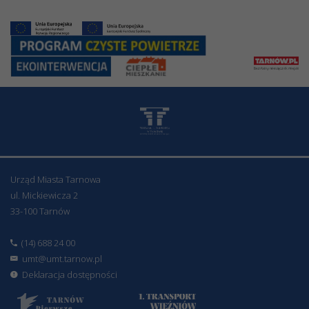
Urząd Miasta Tarnowa
ul. Mickiewicza 2
33-100 Tarnów
(14) 688 24 00
umt@umt.tarnow.pl
Deklaracja dostępności