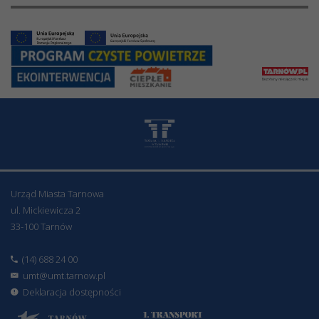
Urząd Miasta Tarnowa
ul. Mickiewicza 2
33-100 Tarnów
(14) 688 24 00
umt@umt.tarnow.pl
Deklaracja dostępności