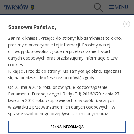
Tarnów
/
Więcej informacji
/
Bądź na bieżąco
/
Miesięcznik Tarnów.pl
/
NUMER 137
Szanowni Państwo,
WARTO PRZECZYTAĆ
Zanim klikniesz „Przejdź do strony” lub zamkniesz to okno,
prosimy o przeczytanie tej informacji. Prosimy w niej
NUMER 137
o Twoją dobrowolną zgodę na przetwarzanie Twoich
danych osobowych oraz przekazujemy informacje o tzw.
22.03.2021, 11:03
Redakcja tarnow.pl
cookies.
Klikając „Przejdź do strony” lub zamykając okno, zgadzasz
wydanie: luty-marzec 2021
się na poniższe. Możesz też odmówić zgody.
Od 25 maja 2018 roku obowiązuje Rozporządzenie
Parlamentu Europejskiego i Rady (EU) 2016/679 z dnia 27
kwietnia 2016 roku w sprawie ochrony osób fizycznych
w związku z przetwarzaniem ich danych osobowych i w
sprawie swobodnego przepływu takich danych oraz
uchylenia dyrektywy 95/46/WE (określane jako RODO, GDPR
lub Ogólne Rozporządzenie o Ochronie Danych
PEŁNA INFORMACJA
Osobowych). Celem RODO jest ujednolicenie zasad