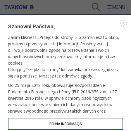
Tarnów
/
Więcej informacji
/
Bądź na bieżąco
/
Informator dla Rad Osiedli
/
Szanowni Państwo,
Informator dla Rad Osiedli nr 32
Zanim klikniesz „Przejdź do strony” lub zamkniesz to okno,
WARTO PRZECZYTAĆ
prosimy o przeczytanie tej informacji. Prosimy w niej
o Twoją dobrowolną zgodę na przetwarzanie Twoich
INFORMATOR DLA RAD OSIEDLI NR 32
danych osobowych oraz przekazujemy informacje o tzw.
cookies.
16.06.2026, 15:10
Redakcja tarnow.pl
Klikając „Przejdź do strony” lub zamykając okno, zgadzasz
się na poniższe. Możesz też odmówić zgody.
Informator dla Rad Osiedli nr 32.pdf
(7 MB)
Od 25 maja 2018 roku obowiązuje Rozporządzenie
Parlamentu Europejskiego i Rady (EU) 2016/679 z dnia 27
kwietnia 2016 roku w sprawie ochrony osób fizycznych
w związku z przetwarzaniem ich danych osobowych i w
sprawie swobodnego przepływu takich danych oraz
uchylenia dyrektywy 95/46/WE (określane jako RODO, GDPR
lub Ogólne Rozporządzenie o Ochronie Danych
PEŁNA INFORMACJA
Osobowych). Celem RODO jest ujednolicenie zasad