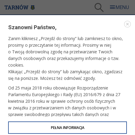
Tarnów
/
Miasto
/
Rozwój
/
Strategia Rozwoju Miasta Tarnów 2030
/
Szanowni Państwo,
Konsultacje projektu "Strategii Rozwoju Miasta - Tarnów 2030".
Zanim klikniesz „Przejdź do strony” lub zamkniesz to okno,
STRATEGIA ROZWOJU MIASTA TARNÓW 2030
prosimy o przeczytanie tej informacji. Prosimy w niej
o Twoją dobrowolną zgodę na przetwarzanie Twoich
KONSULTACJE PROJEKTU "STRATEGII ROZWOJU
danych osobowych oraz przekazujemy informacje o tzw.
MIASTA - TARNÓW 2030".
cookies.
Klikając „Przejdź do strony” lub zamykając okno, zgadzasz
Informujemy, że rozpoczęły się konsultacje projektu
się na poniższe. Możesz też odmówić zgody.
"Strategii Rozwoju Miasta - Tarnów 2030".
Od 25 maja 2018 roku obowiązuje Rozporządzenie
Strategia rozwoju miasta jest najważniejszym
Parlamentu Europejskiego i Rady (EU) 2016/679 z dnia 27
dokumentem miejskim, definiującym obszary i cele
kwietnia 2016 roku w sprawie ochrony osób fizycznych
prowadzonej lokalnie polityki rozwoju. Stanowi ona punkt
w związku z przetwarzaniem ich danych osobowych i w
wyjścia dla wszelkiej późniejszej aktywności samorządu,
sprawie swobodnego przepływu takich danych oraz
pozwala wykorzystać szanse i możliwości rozwojowe,
uchylenia dyrektywy 95/46/WE (określane jako RODO, GDPR
bazując jednocześnie na mocnych stronach danego
lub Ogólne Rozporządzenie o Ochronie Danych
PEŁNA INFORMACJA
ośrodka
Osobowych). Celem RODO jest ujednolicenie zasad