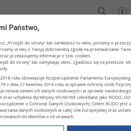
ni Państwo,
DLA FIRM I INWESTORÓW
TURYSTYKA I SPORT
KULTUR
esz „Przejdź do strony” lub zamkniesz to okno, prosimy o przeczy
 Prosimy w niej o Twoją dobrowolną zgodę na przetwarzanie Twoi
Ty możesz mieć wpływ na rozwój swojego miasta
raz przekazujemy informacje o tzw. cookies.
zejdź do strony” lub zamykając okno, zgadzasz się na poniższe. M
ody.
MOŻESZ MIEĆ WPŁYW NA ROZWÓJ SWOJ
2018 roku obowiązuje Rozporządzenie Parlamentu Europejskieg
 tarnowianie będą mogli wypowiedzieć się o tym, jak w najbliższym c
79 z dnia 27 kwietnia 2016 roku w sprawie ochrony osób fizyczn
tegii Rozwoju Gminy Miasta Tarnowa na lata 2021-2030. W związku 
 przetwarzaniem ich danych osobowych i w sprawie swobodneg
ch oraz uchylenia dyrektywy 95/46/WE (określane jako RODO, GD
orządzenie o Ochronie Danych Osobowych). Celem RODO jest uj
anego cyklu wirtualnych spotkań będzie poznanie opinii mieszkańców
warzania danych osobowych w całej Unii Europejskiej oraz usta
uwag, które pozwolą określić cele rozwojowe miasta na najbliższe lat
ierowanych do klientów o ich prawach.
ie Zoom.
z powyższym, w zakładce
RODO
na stronie
https://www.tarnow.p