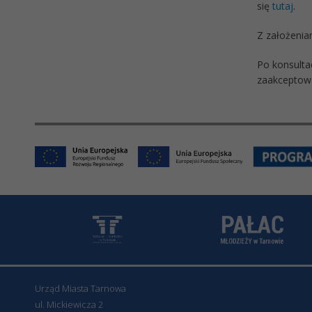
się
tutaj
.
Z założenia
Po konsulta
zaakceptowa
Urząd Miasta Tarnowa
ul. Mickiewicza 2