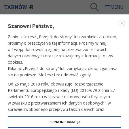
Tarnów
/
Dla mieszkańców
/
Urząd Miasta
/
Budżet obywatelski
/
Szanowni Państwo,
Budżet obywatelski 2016
/
Karta zgłaszania projektów
Zanim klikniesz „Przejdź do strony” lub zamkniesz to okno,
BUDŻET OBYWATELSKI 2016
prosimy o przeczytanie tej informacji. Prosimy w niej
o Twoją dobrowolną zgodę na przetwarzanie Twoich
KARTA ZGŁASZANIA PROJEKTÓW
danych osobowych oraz przekazujemy informacje o tzw.
cookies.
Klikając „Przejdź do strony” lub zamykając okno, zgadzasz
się na poniższe. Możesz też odmówić zgody.
Formularz zgłoszenia projektu.docx
(500 kB)
Od 25 maja 2018 roku obowiązuje Rozporządzenie
Parlamentu Europejskiego i Rady (EU) 2016/679 z dnia 27
kwietnia 2016 roku w sprawie ochrony osób fizycznych
w związku z przetwarzaniem ich danych osobowych i w
sprawie swobodnego przepływu takich danych oraz
uchylenia dyrektywy 95/46/WE (określane jako RODO, GDPR
lub Ogólne Rozporządzenie o Ochronie Danych
PEŁNA INFORMACJA
Osobowych). Celem RODO jest ujednolicenie zasad