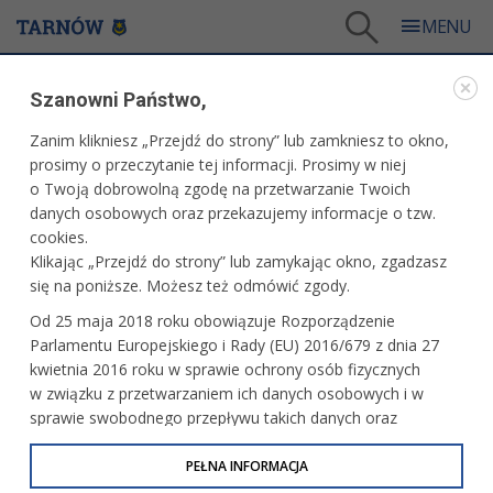
Tarnów
/
Dla mieszkańców
/
Urząd Miasta
/
Budżet obywatelski
/
Szanowni Państwo,
Budżet obywatelski 2016
/
Harmonogram
Zanim klikniesz „Przejdź do strony” lub zamkniesz to okno,
BUDŻET OBYWATELSKI 2016
prosimy o przeczytanie tej informacji. Prosimy w niej
o Twoją dobrowolną zgodę na przetwarzanie Twoich
HARMONOGRAM
danych osobowych oraz przekazujemy informacje o tzw.
cookies.
Klikając „Przejdź do strony” lub zamykając okno, zgadzasz
się na poniższe. Możesz też odmówić zgody.
1. Zgłaszanie projektów: 10 czerwca 2015 r. – 14 lipca 2015
Od 25 maja 2018 roku obowiązuje Rozporządzenie
r.
Parlamentu Europejskiego i Rady (EU) 2016/679 z dnia 27
kwietnia 2016 roku w sprawie ochrony osób fizycznych
2. Weryfikacja zgłoszonych projektów wraz z wymaganymi
w związku z przetwarzaniem ich danych osobowych i w
ocenami i opiniami: 15 lipca 2015 r. - 24 sierpnia 2015 r.
sprawie swobodnego przepływu takich danych oraz
3. Ogłoszenie listy projektów dopuszczonych do
uchylenia dyrektywy 95/46/WE (określane jako RODO, GDPR
głosowania i listy projektów odrzuconych: 25 sierpnia 2015
lub Ogólne Rozporządzenie o Ochronie Danych
PEŁNA INFORMACJA
r.
Osobowych). Celem RODO jest ujednolicenie zasad