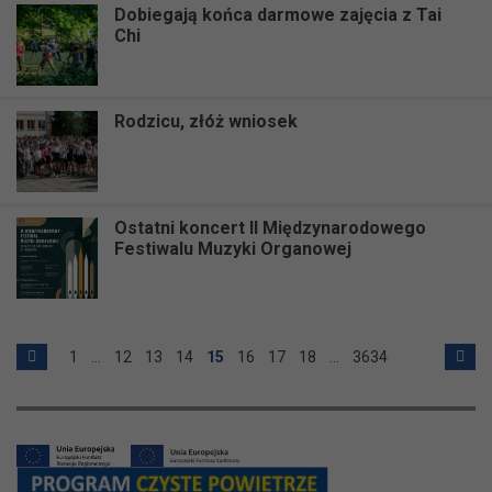
Dobiegają końca darmowe zajęcia z Tai
Chi
Rodzicu, złóż wniosek
Ostatni koncert II Międzynarodowego
Festiwalu Muzyki Organowej
1
…
12
13
14
15
16
17
18
…
3634