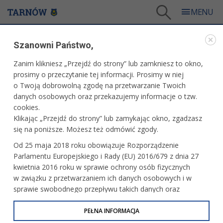
Tarnów
/
Dla mieszkańców
/
Aktualności
Szanowni Państwo,
DLA MIESZKAŃCÓW
Zanim klikniesz „Przejdź do strony” lub zamkniesz to okno,
prosimy o przeczytanie tej informacji. Prosimy w niej
AKTUALNOŚCI
o Twoją dobrowolną zgodę na przetwarzanie Twoich
danych osobowych oraz przekazujemy informacje o tzw.
cookies.
Niedziela w planetarium
Klikając „Przejdź do strony” lub zamykając okno, zgadzasz
się na poniższe. Możesz też odmówić zgody.
Od 25 maja 2018 roku obowiązuje Rozporządzenie
Parlamentu Europejskiego i Rady (EU) 2016/679 z dnia 27
Wybierz się na wycieczkę meleksem po
kwietnia 2016 roku w sprawie ochrony osób fizycznych
Tarnowie
w związku z przetwarzaniem ich danych osobowych i w
sprawie swobodnego przepływu takich danych oraz
uchylenia dyrektywy 95/46/WE (określane jako RODO, GDPR
lub Ogólne Rozporządzenie o Ochronie Danych
PEŁNA INFORMACJA
Wykład „Tarnów, którego już nie ma”
Osobowych). Celem RODO jest ujednolicenie zasad