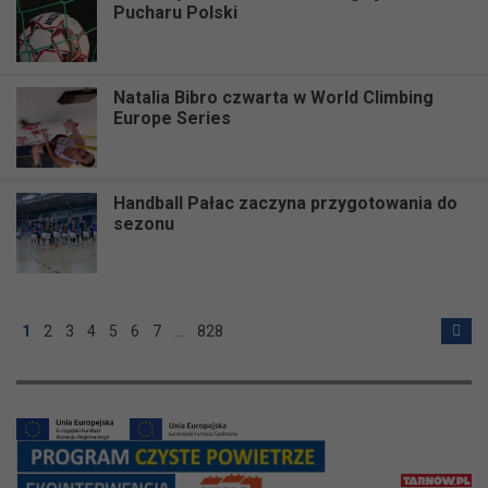
Pucharu Polski
Natalia Bibro czwarta w World Climbing
Europe Series
Handball Pałac zaczyna przygotowania do
sezonu
1
2
3
4
5
6
7
…
828