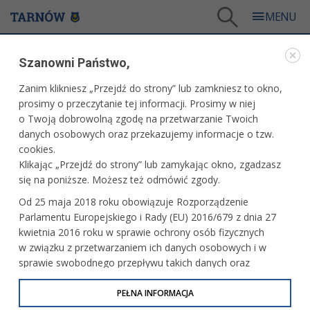
Tarnów
/
Dla mieszkańców
/
Aktualności
/
Sport
Szanowni Państwo,
AKTUALNOŚCI
Zanim klikniesz „Przejdź do strony” lub zamkniesz to okno,
prosimy o przeczytanie tej informacji. Prosimy w niej
SPORT
o Twoją dobrowolną zgodę na przetwarzanie Twoich
danych osobowych oraz przekazujemy informacje o tzw.
Małopolski Puchar Polski kobiet
cookies.
Klikając „Przejdź do strony” lub zamykając okno, zgadzasz
się na poniższe. Możesz też odmówić zgody.
Od 25 maja 2018 roku obowiązuje Rozporządzenie
Unia zaczęła sezon od wygranej
Parlamentu Europejskiego i Rady (EU) 2016/679 z dnia 27
kwietnia 2016 roku w sprawie ochrony osób fizycznych
w związku z przetwarzaniem ich danych osobowych i w
sprawie swobodnego przepływu takich danych oraz
uchylenia dyrektywy 95/46/WE (określane jako RODO, GDPR
W weekend ligowe i pucharowe emocje
lub Ogólne Rozporządzenie o Ochronie Danych
PEŁNA INFORMACJA
Osobowych). Celem RODO jest ujednolicenie zasad