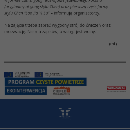
w formie Can si gong "Rozwijanie jedwabnego kokonu"
(oryginalny qi gong stylu Chen) oraz pierwszą część formy
stylu Chen "Lao Jia Yi Lu”
– informują organizatorzy.
Na zajęcia trzeba zabrać wygodny strój do ćwiczeń oraz
motywację. Nie ma zapisów, a wstęp jest wolny.
(mt)