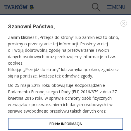
Tarnów
/
Dla mieszkańców
/
Aktualności
/
Miasto
/
Darmowe zajęcia z Tai Chi w parku
Szanowni Państwo,
WARTO PRZECZYTAĆ
Zanim klikniesz „Przejdź do strony” lub zamkniesz to okno,
prosimy o przeczytanie tej informacji. Prosimy w niej
DARMOWE ZAJĘCIA Z TAI CHI W PARKU
o Twoją dobrowolną zgodę na przetwarzanie Twoich
danych osobowych oraz przekazujemy informacje o tzw.
28.05.2026, 11:50
Redakcja tarnow.pl
cookies.
Klikając „Przejdź do strony” lub zamykając okno, zgadzasz
Chcesz zrelaksować swoje ciało i wzmocnić mięśnie? To
się na poniższe. Możesz też odmówić zgody.
coś dla Ciebie! Przez cały lipiec odbywać się będą regularnie
Od 25 maja 2018 roku obowiązuje Rozporządzenie
darmowe zajęcia ze sztuki walki Tai Chi! Zaprasza na nie
Parlamentu Europejskiego i Rady (EU) 2016/679 z dnia 27
Biuro Wystaw Artystycznych i szkoła VO THUATTHANH
kwietnia 2016 roku w sprawie ochrony osób fizycznych
QUYEN.
w związku z przetwarzaniem ich danych osobowych i w
sprawie swobodnego przepływu takich danych oraz
uchylenia dyrektywy 95/46/WE (określane jako RODO, GDPR
lub Ogólne Rozporządzenie o Ochronie Danych
PEŁNA INFORMACJA
Osobowych). Celem RODO jest ujednolicenie zasad