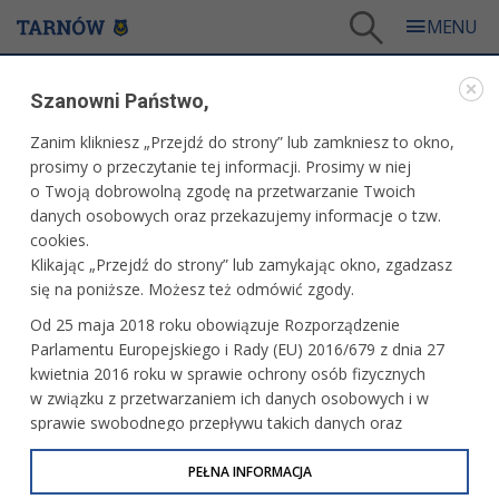
Tarnów
/
Dla mieszkańców
/
Aktualności
/
Sport
/
Szanowni Państwo,
Dawid Wojna tuż za podium Otwartego Pucharu Polski
Zanim klikniesz „Przejdź do strony” lub zamkniesz to okno,
WARTO PRZECZYTAĆ
prosimy o przeczytanie tej informacji. Prosimy w niej
o Twoją dobrowolną zgodę na przetwarzanie Twoich
DAWID WOJNA TUŻ ZA PODIUM OTWARTEGO
danych osobowych oraz przekazujemy informacje o tzw.
PUCHARU POLSKI
cookies.
Klikając „Przejdź do strony” lub zamykając okno, zgadzasz
10.06.2025, 14:07
Redakcja tarnow.pl
się na poniższe. Możesz też odmówić zgody.
Młody judoka MKS Pałac Młodzieży Tarnów, Dawid Wojna
Od 25 maja 2018 roku obowiązuje Rozporządzenie
był o krok od miejsca na podium w rozgrywanym w Gdyni
Parlamentu Europejskiego i Rady (EU) 2016/679 z dnia 27
turnieju Otwartego Pucharu Polski Judo Baltic Cup
kwietnia 2016 roku w sprawie ochrony osób fizycznych
w kategorii juniorów młodszych.
w związku z przetwarzaniem ich danych osobowych i w
sprawie swobodnego przepływu takich danych oraz
uchylenia dyrektywy 95/46/WE (określane jako RODO, GDPR
lub Ogólne Rozporządzenie o Ochronie Danych
PEŁNA INFORMACJA
Osobowych). Celem RODO jest ujednolicenie zasad