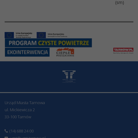
(sm)
Urząd Miasta Tarnowa
ul. Mickiewicza 2
33-100 Tarnów
(14) 688 24 00
umt@umt.tarnow.pl