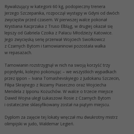
Rywalizujący w kategorii 60 kg, podopieczny trenera
Jerzego Szczepanika, rozpoczął występy w Gdyni od dwóch
zwycięstw przed czasem. W pierwszej walce pokonał
Krystiana Kacprzaka z Truso Elbląg, w drugiej okazał się
lepszy od Gabriela Czoika z Pałacu Młodzieży Katowice.
Jego zwycięską serię przerwał Wojciech Swołkowicz
z Czarnych Bytom i tarnowianinowi pozostała walka
w repasażach.
Tarnowianin rozstrzygnął w nich na swoją korzyść trzy
pojedynki, kolejno pokonując – we wszystkich wypadkach
przez ippon – Ivana Tomashevskyiego z Judokanu Szczecin,
Filipa Skrajnego z Ikizamy Piaseczno oraz Wojciecha
Mendela z Ipponu Kożuchów. W walce o trzecie miejsce
Dawid Wojna uległ Łukaszowi Rosie z Czarnych Bytom
i ostatecznie sklasyfikowany został na piątym miejscu.
Dyplom za zajęcie tej lokaty wręczał mu dwukrotny mistrz
olimpijski w judo, Waldemar Legień.