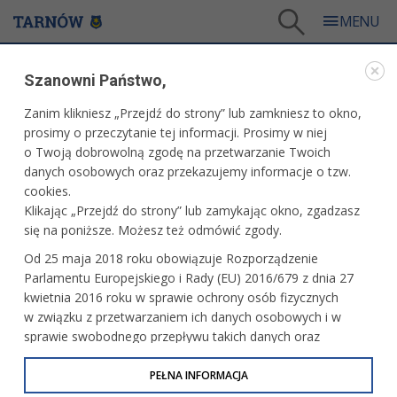
Tarnów
/
Dla mieszkańców
/
Aktualności
/
Miasto
/
Szanowni Państwo,
Warsztaty plastyczne „Dla Ciebie, Mamo!”
Zanim klikniesz „Przejdź do strony” lub zamkniesz to okno,
WARTO PRZECZYTAĆ
prosimy o przeczytanie tej informacji. Prosimy w niej
o Twoją dobrowolną zgodę na przetwarzanie Twoich
WARSZTATY PLASTYCZNE „DLA CIEBIE, MAMO!”
danych osobowych oraz przekazujemy informacje o tzw.
cookies.
18.05.2026, 14:40
Redakcja tarnow.pl
Klikając „Przejdź do strony” lub zamykając okno, zgadzasz
się na poniższe. Możesz też odmówić zgody.
Z okazji przypadającego w przyszłym tygodniu Dnia Matki,
Od 25 maja 2018 roku obowiązuje Rozporządzenie
Biblioteka Pedagogiczna przy ul. Nowy Świat 30, w sobotę,
Parlamentu Europejskiego i Rady (EU) 2016/679 z dnia 27
23 maja zaprasza mamy i dzieci (w wieku powyżej 4 lat) na
kwietnia 2016 roku w sprawie ochrony osób fizycznych
twórcze warsztaty plastyczne „Dla Ciebie, Mamo!”.
w związku z przetwarzaniem ich danych osobowych i w
sprawie swobodnego przepływu takich danych oraz
uchylenia dyrektywy 95/46/WE (określane jako RODO, GDPR
lub Ogólne Rozporządzenie o Ochronie Danych
PEŁNA INFORMACJA
Osobowych). Celem RODO jest ujednolicenie zasad