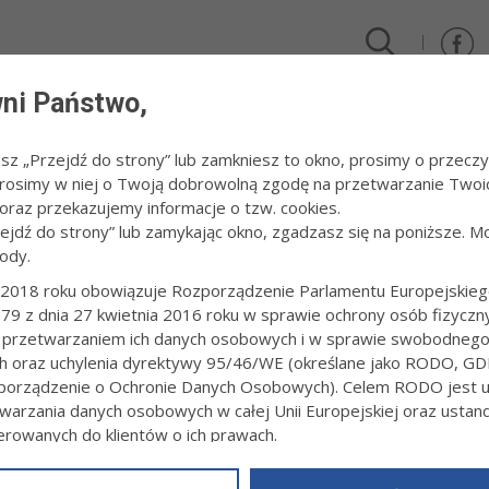
ni Państwo,
DLA FIRM I INWESTORÓW
TURYSTYKA I SPORT
KULTUR
esz „Przejdź do strony” lub zamkniesz to okno, prosimy o przeczy
 Prosimy w niej o Twoją dobrowolną zgodę na przetwarzanie Twoi
 swoje bezpieczeństwo online
raz przekazujemy informacje o tzw. cookies.
zejdź do strony” lub zamykając okno, zgadzasz się na poniższe. M
ody.
RZE, ZADBAJ O SWOJE BEZPIECZEŃST
2018 roku obowiązuje Rozporządzenie Parlamentu Europejskieg
79 z dnia 27 kwietnia 2016 roku w sprawie ochrony osób fizyczn
8:49
Redakcja tarnow.pl
 przetwarzaniem ich danych osobowych i w sprawie swobodneg
znie poruszać się po internecie, rozpoznawać oszustwa online i korzy
ch oraz uchylenia dyrektywy 95/46/WE (określane jako RODO, GD
tne warsztaty „Hoffmanówka Seniorom”, przygotowane z myślą o os
orządzenie o Ochronie Danych Osobowych). Celem RODO jest uj
ę Podstawową nr 1 im. Klementyny Hoffmanowej w Tarnowie. Trwają 
warzania danych osobowych w całej Unii Europejskiej oraz usta
ierowanych do klientów o ich prawach.
z powyższym, w zakładce
RODO
na stronie
https://www.tarnow.p