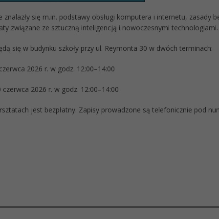
znalazły się m.in. podstawy obsługi komputera i internetu, zasady be
aty związane ze sztuczną inteligencją i nowoczesnymi technologiami.
ędą się w budynku szkoły przy ul. Reymonta 30 w dwóch terminach:
 czerwca 2026 r. w godz. 12:00–14:00
0 czerwca 2026 r. w godz. 12:00–14:00
rsztatach jest bezpłatny. Zapisy prowadzone są telefonicznie pod n