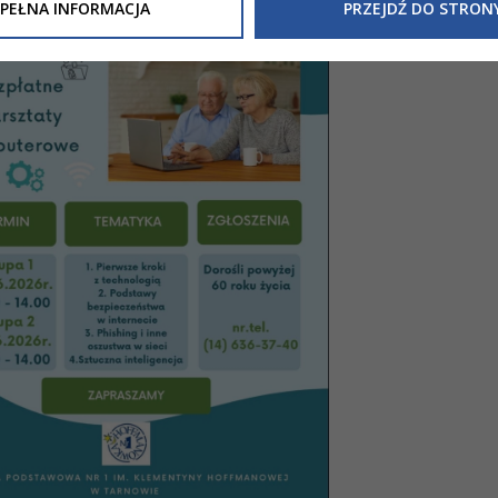
Inne/Polityka-Prywatnosci-RODO
, znajdziecie Państwo informacj
PEŁNA INFORMACJA
PRZEJDŹ DO STRON
nia Państwa danych osobowych przez
Urząd Miasta Tarnowa
z 
ewicza 2 33-100 Tarnów oraz zasady, na jakich będzie się to obec
nformacja nie wymaga od Państwa żadnych dodatkowych działań.