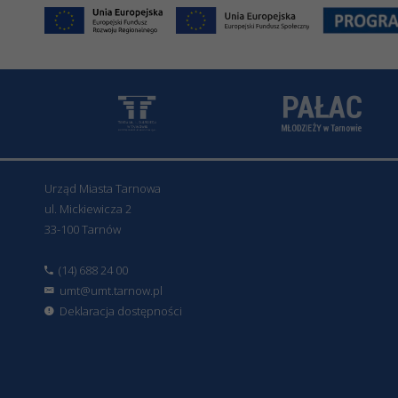
Urząd Miasta Tarnowa
ul. Mickiewicza 2
33-100 Tarnów
(14) 688 24 00
umt@umt.tarnow.pl
Deklaracja dostępności