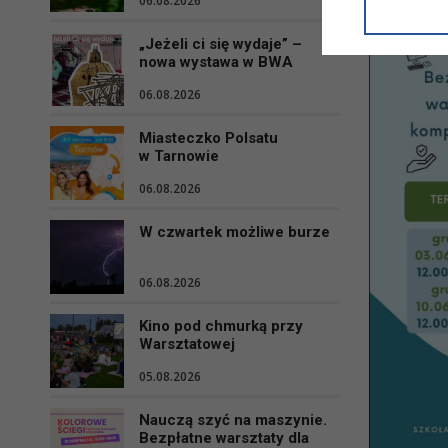
06.08.2026
informacji/
przetwarza
„Jeżeli ci się wydaje” –
w ul. Micki
nowa wystawa w BWA
Niniejsza i
06.08.2026
Miasteczko Polsatu
w Tarnowie
06.08.2026
W czwartek możliwe burze
06.08.2026
Kino pod chmurką przy
Warsztatowej
05.08.2026
Nauczą szyć na maszynie.
Bezpłatne warsztaty dla