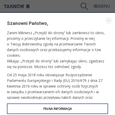
Tarnów
/
Dla mieszkańców
/
Aktualności
/
Miasto
/
Szanowni Państwo,
Berneńczyki opanują Tarnów po raz trzynasty!
Zanim klikniesz „Przejdź do strony” lub zamkniesz to okno,
WARTO PRZECZYTAĆ
prosimy o przeczytanie tej informacji. Prosimy w niej
o Twoją dobrowolną zgodę na przetwarzanie Twoich
BERNEŃCZYKI OPANUJĄ TARNÓW PO RAZ
danych osobowych oraz przekazujemy informacje o tzw.
TRZYNASTY!
cookies.
Klikając „Przejdź do strony” lub zamykając okno, zgadzasz
01.06.2026, 09:29
Redakcja tarnow.pl
się na poniższe. Możesz też odmówić zgody.
Trzynastka może być szczęśliwą liczbą - bo właśnie po raz
Od 25 maja 2018 roku obowiązuje Rozporządzenie
trzynasty w naszym mieście odbędzie się Tarnowski Zjazd
Parlamentu Europejskiego i Rady (EU) 2016/679 z dnia 27
Berneńczyków. Barwnie przebrane czworonogi i ich
kwietnia 2016 roku w sprawie ochrony osób fizycznych
opiekunowie pojawią się w centrum w ten piątek, 5
w związku z przetwarzaniem ich danych osobowych i w
czerwca.
sprawie swobodnego przepływu takich danych oraz
uchylenia dyrektywy 95/46/WE (określane jako RODO, GDPR
lub Ogólne Rozporządzenie o Ochronie Danych
PEŁNA INFORMACJA
Osobowych). Celem RODO jest ujednolicenie zasad