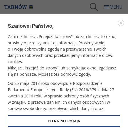
Tarnów
/
Dla mieszkańców
/
Aktualności
/
Miasto
/
Uwaga, burze!
Szanowni Państwo,
WARTO PRZECZYTAĆ
Zanim klikniesz „Przejdź do strony” lub zamkniesz to okno,
prosimy o przeczytanie tej informacji. Prosimy w niej
UWAGA, BURZE!
o Twoją dobrowolną zgodę na przetwarzanie Twoich
danych osobowych oraz przekazujemy informacje o tzw.
01.06.2026, 09:00
Redakcja tarnow.pl
cookies.
Klikając „Przejdź do strony” lub zamykając okno, zgadzasz
Instytut Meteorologii i Gospodarki Wodnej wydał
się na poniższe. Możesz też odmówić zgody.
ostrzeżenie pierwszego stopnia o burzach. Pojawią się
Od 25 maja 2018 roku obowiązuje Rozporządzenie
dzisiaj, 1 czerwca, w kilku małopolskich powiatach, w tym
Parlamentu Europejskiego i Rady (EU) 2016/679 z dnia 27
w Tarnowie i powiecie tarnowskim.
kwietnia 2016 roku w sprawie ochrony osób fizycznych
w związku z przetwarzaniem ich danych osobowych i w
sprawie swobodnego przepływu takich danych oraz
uchylenia dyrektywy 95/46/WE (określane jako RODO, GDPR
lub Ogólne Rozporządzenie o Ochronie Danych
PEŁNA INFORMACJA
Osobowych). Celem RODO jest ujednolicenie zasad