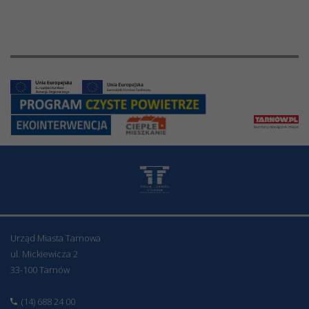
Urząd Miasta Tarnowa
ul. Mickiewicza 2
33-100 Tarnów
(14) 688 24 00