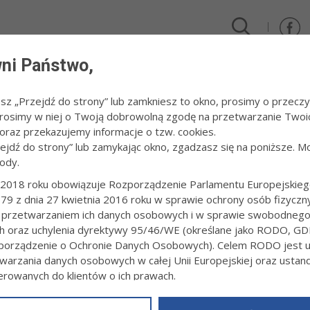
ni Państwo,
DLA FIRM I INWESTORÓW
TURYSTYKA I SPORT
KULTUR
esz „Przejdź do strony” lub zamkniesz to okno, prosimy o przeczy
 Prosimy w niej o Twoją dobrowolną zgodę na przetwarzanie Twoi
n konkursu "Idealne świętowanie urodzin miasta"
raz przekazujemy informacje o tzw. cookies.
zejdź do strony” lub zamykając okno, zgadzasz się na poniższe. M
ody.
ARMIN KONKURSU "IDEALNE ŚWIĘTOWA
A"
2018 roku obowiązuje Rozporządzenie Parlamentu Europejskieg
79 z dnia 27 kwietnia 2016 roku w sprawie ochrony osób fizyczn
 przetwarzaniem ich danych osobowych i w sprawie swobodneg
1:12
Redakcja tarnow.pl
ch oraz uchylenia dyrektywy 95/46/WE (określane jako RODO, GD
§ 1
orządzenie o Ochronie Danych Osobowych). Celem RODO jest uj
warzania danych osobowych w całej Unii Europejskiej oraz usta
 Konkursu
ierowanych do klientów o ich prawach.
z powyższym, w zakładce
RODO
na stronie
https://www.tarnow.p
torem Konkursu "Idealne świętowanie urodzin miasta" (dalej „Konkur