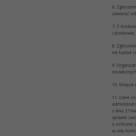
6. Zgłoszen
zawierać od
7. Z Konkur
członkowie 
8. Zgłoszen
nie będzie 
9. Organizat
niezależnych
10. Wzięcie
11. Dane os
administrato
z dnia 27 k
sprawie swo
o ochronie 
w celu komu