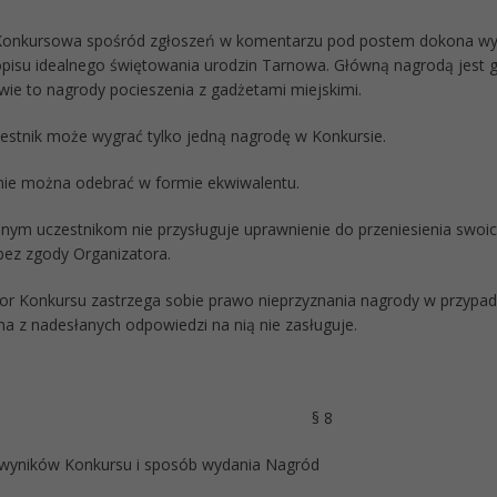
Konkursowa spośród zgłoszeń w komentarzu pod postem dokona wyb
 opisu idealnego świętowania urodzin Tarnowa. Główną nagrodą jest 
wie to nagrody pocieszenia z gadżetami miejskimi.
zestnik może wygrać tylko jedną nagrodę w Konkursie.
nie można odebrać w formie ekwiwalentu.
nym uczestnikom nie przysługuje uprawnienie do przeniesienia swoi
bez zgody Organizatora.
tor Konkursu zastrzega sobie prawo nieprzyznania nagrody w przyp
na z nadesłanych odpowiedzi na nią nie zasługuje.
§ 8
wyników Konkursu i sposób wydania Nagród