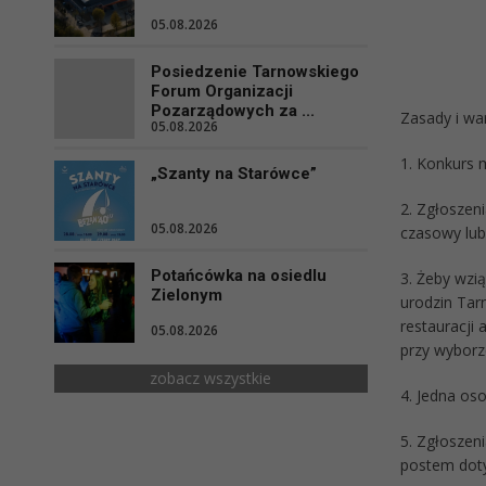
05.08.2026
Posiedzenie Tarnowskiego
Forum Organizacji
Pozarządowych za ...
Zasady i wa
05.08.2026
1. Konkurs 
„Szanty na Starówce”
2. Zgłoszen
05.08.2026
czasowy lub 
Potańcówka na osiedlu
3. Żeby wzi
Zielonym
urodzin Tar
restauracji
05.08.2026
przy wyborz
zobacz wszystkie
4. Jedna os
5. Zgłosze
postem dot