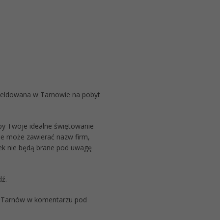
meldowana w Tarnowie na pobyt
oby Twoje idealne świętowanie
ie może zawierać nazw firm,
nek nie będą brane pod uwagę
ź.
j Tarnów w komentarzu pod