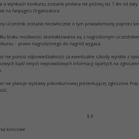
a o wynikach Konkursu zostanie podana nie później niż 7 dni od daty
ie na fanpage’u Organizatora.
ny Uczestnik zostanie niezwłocznie o tym powiadomiony poprzez k
dku braku możliwości skontaktowania się z nagrodzonym Uczestnikie
nkursu - prawo nagrodzonego do nagród wygasa.
tor nie ponosi odpowiedzialności za ewentualne szkody wynikłe z op
owych bądź innych nieprawdziwych informacji opartych na zgłoszeni
.
tor nie planuje wystawy pokonkursowej prezentującej zgłoszone Prac
ość.
§ 9
nia końcowe