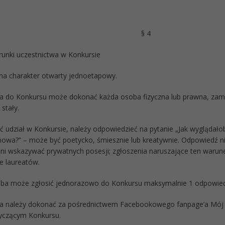
§ 4
runki uczestnictwa w Konkursie
ma charakter otwarty jednoetapowy.
ia do Konkursu może dokonać każda osoba fizyczna lub prawna, za
stały.
ąć udział w Konkursie, należy odpowiedzieć na pytanie „Jak wyglądał
nowa?” – może być poetycko, śmiesznie lub kreatywnie. Odpowiedź n
 ani wskazywać prywatnych posesji; zgłoszenia naruszające ten waru
e laureatów.
oba może zgłosić jednorazowo do Konkursu maksymalnie 1 odpowied
nia należy dokonać za pośrednictwem Facebookowego fanpage’a Mó
yczącym Konkursu.