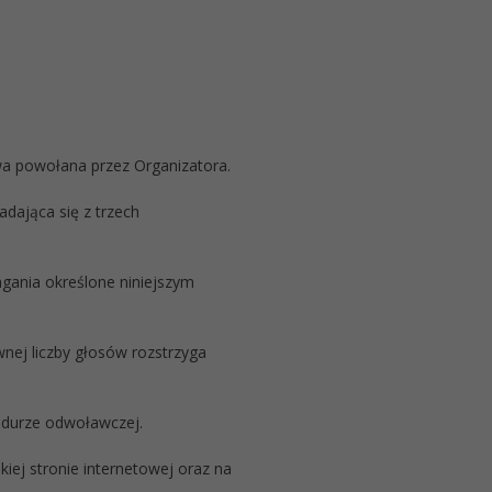
a powołana przez Organizatora.
dająca się z trzech
gania określone niniejszym
nej liczby głosów rozstrzyga
cedurze odwoławczej.
iej stronie internetowej oraz na