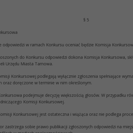
§ 5
nkursowa
e odpowiedzi w ramach Konkursu oceniać będzie Komisja Konkursow
łoszonych do Konkursu odpowiedzi dokona Komisja Konkursowa, skła
ieli Urzędu Miasta Tarnowa.
omisji Konkursowej podlegają wyłącznie zgłoszenia spełniające wyma
 oraz doręczone w terminie w nim określonym.
Konkursowa podejmuje decyzję większością głosów. W przypadku rów
dniczącego Komisji Konkursowej.
Komisji Konkursowej jest ostateczna i wiążąca oraz nie podlega pro
or zastrzega sobie prawo publikacji zgłoszonych odpowiedzi na miejsk