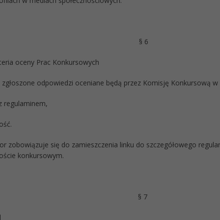
rofilach w mediach społecznościowych.
§ 6
yteria oceny Prac Konkursowych
e zgłoszone odpowiedzi oceniane będą przez Komisję Konkursową w op
z regulaminem,
ość.
tor zobowiązuje się do zamieszczenia linku do szczegółowego regul
oście konkursowym.
§ 7
d