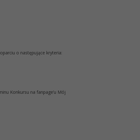
arciu o następujące kryteria:
aminu Konkursu na fanpage’u Mój