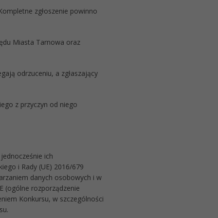
 Kompletne zgłoszenie powinno
rzędu Miasta Tarnowa oraz
egają odrzuceniu, a zgłaszający
niego z przyczyn od niego
jednocześnie ich
skiego i Rady (UE) 2016/679
twarzaniem danych osobowych i w
E (ogólne rozporządzenie
zeniem Konkursu, w szczególności
su.