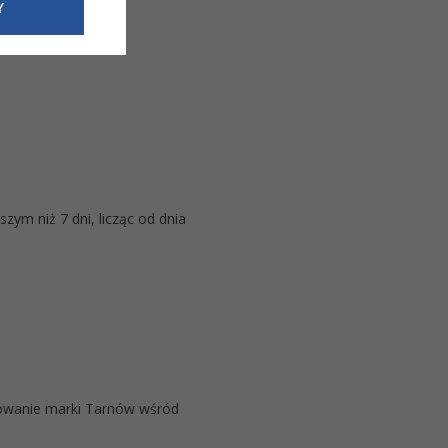
e dotyczące
Y
siedzibą
nie odbywać.
zym niż 7 dni, licząc od dnia
mowanie marki Tarnów wśród