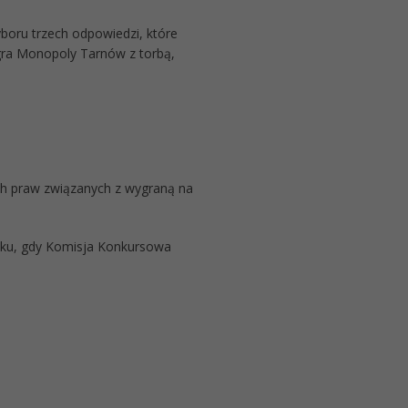
oru trzech odpowiedzi, które
gra Monopoly Tarnów z torbą,
ch praw związanych z wygraną na
adku, gdy Komisja Konkursowa