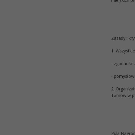
miejskich p
Zasady i kr
1. Wszystki
- zgodność 
- pomysłow
2. Organiza
Tarnów w p
Pula Nagró