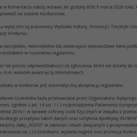
ie w komentarzu należy wstawić do godziny 8:00 9 marca 2026 roku.
powiedź na zadanie Konkursowe.
su wyłączeni są pracownicy Wydziału Kultury, Promocji i Turystyki U
jury Konkursu.
ia nieczytelne, niekompletne lub zawierające nieprawdziwe dane podl
Uczestnikiem w rozumieniu regulaminu.
or nie ponosi odpowiedzialności za zgłoszenia, które nie dotarły do 
, m.in. wskutek awarii łączy internetowych.
 udziału w Konkursie jest automatyczną akceptacją regulaminu.
obowe Uczestnika będą przetwarzane przez Organizatora, będącego 
rem, zgodnie z art. 14 ust. 1 i 2 rozporządzenia Parlamentu Europej
wietnia 2016 r. w sprawie ochrony osób fizycznych w związku z prze
bodnego przepływu takich danych oraz uchylenia dyrektywy 95/46/W
danych), dalej „RODO” w zakresie i celach związanych z przeprowad
nikowania się z Uczestnikami, wydania nagród oraz promocji Konkur