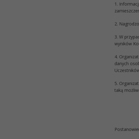
1. Informacj
zamieszczen
2. Nagrodzo
3. W przypa
wyników Ko
4. Organiza
danych osob
Uczestników
5. Organiza
taką możliw
Postanowie