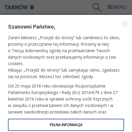
Tarnów
/
Więcej informacji
/
Bądź na bieżąco
/
Informator dla Rad Osiedli
/
Szanowni Państwo,
Informator dla Rad Osiedli nr 50
Zanim klikniesz „Przejdź do strony” lub zamkniesz to okno,
WARTO PRZECZYTAĆ
prosimy o przeczytanie tej informacji. Prosimy w niej
o Twoją dobrowolną zgodę na przetwarzanie Twoich
INFORMATOR DLA RAD OSIEDLI NR 50
danych osobowych oraz przekazujemy informacje o tzw.
cookies.
17.06.2026, 10:34
Redakcja tarnow.pl
Klikając „Przejdź do strony” lub zamykając okno, zgadzasz
się na poniższe. Możesz też odmówić zgody.
Informator dla Rad Osiedli nr 50.pdf
(12 MB)
Od 25 maja 2018 roku obowiązuje Rozporządzenie
Parlamentu Europejskiego i Rady (EU) 2016/679 z dnia 27
kwietnia 2016 roku w sprawie ochrony osób fizycznych
w związku z przetwarzaniem ich danych osobowych i w
sprawie swobodnego przepływu takich danych oraz
uchylenia dyrektywy 95/46/WE (określane jako RODO, GDPR
lub Ogólne Rozporządzenie o Ochronie Danych
PEŁNA INFORMACJA
Osobowych). Celem RODO jest ujednolicenie zasad