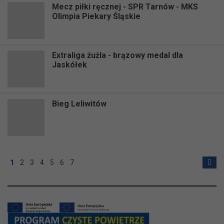
Mecz piłki ręcznej - SPR Tarnów - MKS
Olimpia Piekary Śląskie
Extraliga żużla - brązowy medal dla
Jaskółek
Bieg Leliwitów
1
2
3
4
5
6
7