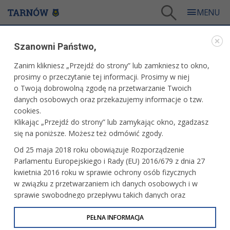
Tarnów
/
Dla mieszkańców
/
Galerie zdjęć
/
Sport
/
Galeria - Sport 2015
Szanowni Państwo,
SPORT
Zanim klikniesz „Przejdź do strony” lub zamkniesz to okno,
prosimy o przeczytanie tej informacji. Prosimy w niej
GALERIA - SPORT 2015
o Twoją dobrowolną zgodę na przetwarzanie Twoich
danych osobowych oraz przekazujemy informacje o tzw.
cookies.
Extraliga żużla. Mecz Unia Tarnów -
Klikając „Przejdź do strony” lub zamykając okno, zgadzasz
MoneymakesMoney.pl Stal Gorzów
się na poniższe. Możesz też odmówić zgody.
Od 25 maja 2018 roku obowiązuje Rozporządzenie
Parlamentu Europejskiego i Rady (EU) 2016/679 z dnia 27
Wyścig kurierów - prolog
kwietnia 2016 roku w sprawie ochrony osób fizycznych
w związku z przetwarzaniem ich danych osobowych i w
sprawie swobodnego przepływu takich danych oraz
uchylenia dyrektywy 95/46/WE (określane jako RODO, GDPR
lub Ogólne Rozporządzenie o Ochronie Danych
PEŁNA INFORMACJA
Jubileusz 50-lecia sekcji koszykówki
kobiet w MKS "Pałac Młodzieży"
Osobowych). Celem RODO jest ujednolicenie zasad