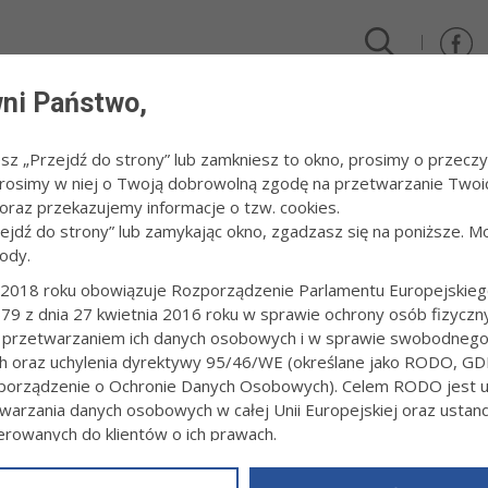
ni Państwo,
DLA FIRM I INWESTORÓW
TURYSTYKA I SPORT
KULTUR
esz „Przejdź do strony” lub zamkniesz to okno, prosimy o przeczy
 Prosimy w niej o Twoją dobrowolną zgodę na przetwarzanie Twoi
raz przekazujemy informacje o tzw. cookies.
zejdź do strony” lub zamykając okno, zgadzasz się na poniższe. M
ody.
A - SPORT 2005
2018 roku obowiązuje Rozporządzenie Parlamentu Europejskieg
79 z dnia 27 kwietnia 2016 roku w sprawie ochrony osób fizyczn
WRĘCZENIE NAGRÓD PREZYDENTA TAR
 przetwarzaniem ich danych osobowych i w sprawie swobodneg
SPORTOWCOM, TRENEROM I DZIAŁACZ
ch oraz uchylenia dyrektywy 95/46/WE (określane jako RODO, GD
19 kwietnia 2005 r.fot. Paweł Topolski
orządzenie o Ochronie Danych Osobowych). Celem RODO jest uj
warzania danych osobowych w całej Unii Europejskiej oraz usta
ierowanych do klientów o ich prawach.
z powyższym, w zakładce
RODO
na stronie
https://www.tarnow.p