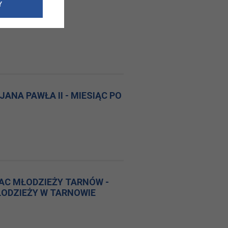
e dotyczące
Y
siedzibą
nie odbywać.
ANA PAWŁA II - MIESIĄC PO
AC MŁODZIEŻY TARNÓW -
MŁODZIEŻY W TARNOWIE