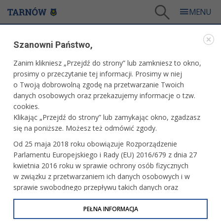
Tarnów
/
Dla mieszkańców
/
Galerie zdjęć
/
Kultura
Szanowni Państwo,
GALERIE ZDJĘĆ
Zanim klikniesz „Przejdź do strony” lub zamkniesz to okno,
prosimy o przeczytanie tej informacji. Prosimy w niej
KULTURA
o Twoją dobrowolną zgodę na przetwarzanie Twoich
danych osobowych oraz przekazujemy informacje o tzw.
cookies.
CSM - koncert Jeszcze Polska Muzyka
Klikając „Przejdź do strony” lub zamykając okno, zgadzasz
się na poniższe. Możesz też odmówić zgody.
Od 25 maja 2018 roku obowiązuje Rozporządzenie
Parlamentu Europejskiego i Rady (EU) 2016/679 z dnia 27
Wakacyjne kino w parku Sanguszków
kwietnia 2016 roku w sprawie ochrony osób fizycznych
w związku z przetwarzaniem ich danych osobowych i w
sprawie swobodnego przepływu takich danych oraz
uchylenia dyrektywy 95/46/WE (określane jako RODO, GDPR
lub Ogólne Rozporządzenie o Ochronie Danych
PEŁNA INFORMACJA
XXIII Międzynarodowy Festiwal Muzyki
Odnalezionej
Osobowych). Celem RODO jest ujednolicenie zasad