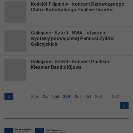
Kościół Filipinów - koncert Dziewczęcego
Chóru Katedralnego Puallae Orantes
Galicjaner Sztetl - BWA - otwarcie
wystawy poświęconej Pamięci Żydów
Galicyjskich
Galicjaner Sztetl - koncert Pushkin
Klezmer Band z Kijowa
1
…
256
257
258
259
260
261
262
…
272