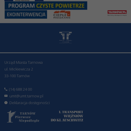
Urząd Miasta Tarnowa
ul. Mickiewicza 2
33-100 Tarnów
(14) 688 24 00
umt@umt.tarnow.pl
Deklaracja dostępności