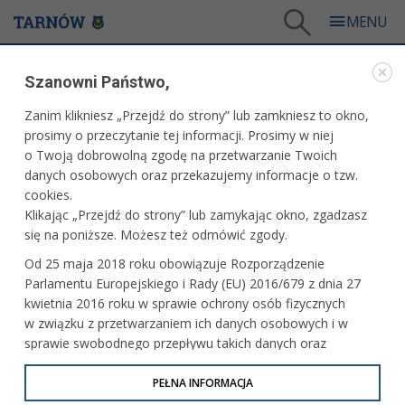
Tarnów
/
Dla mieszkańców
/
Galerie zdjęć
/
Kultura
/
Galeria - Kultura 2012
Szanowni Państwo,
KULTURA
Zanim klikniesz „Przejdź do strony” lub zamkniesz to okno,
prosimy o przeczytanie tej informacji. Prosimy w niej
GALERIA - KULTURA 2012
o Twoją dobrowolną zgodę na przetwarzanie Twoich
danych osobowych oraz przekazujemy informacje o tzw.
cookies.
Tarnowski teatr - II koncert nadziei Via
Klikając „Przejdź do strony” lub zamykając okno, zgadzasz
Spei
się na poniższe. Możesz też odmówić zgody.
Od 25 maja 2018 roku obowiązuje Rozporządzenie
Parlamentu Europejskiego i Rady (EU) 2016/679 z dnia 27
CSM - wernisaż wystawy Piotra Kukli,
kwietnia 2016 roku w sprawie ochrony osób fizycznych
spotkanie z Piotrem Kuryło
w związku z przetwarzaniem ich danych osobowych i w
sprawie swobodnego przepływu takich danych oraz
uchylenia dyrektywy 95/46/WE (określane jako RODO, GDPR
lub Ogólne Rozporządzenie o Ochronie Danych
PEŁNA INFORMACJA
Warsztaty teatralne dla dzieci w teatrze
im. Solskiego
Osobowych). Celem RODO jest ujednolicenie zasad