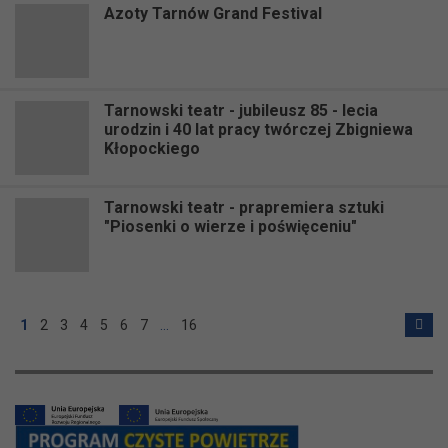
Azoty Tarnów Grand Festival
Tarnowski teatr - jubileusz 85 - lecia
urodzin i 40 lat pracy twórczej Zbigniewa
Kłopockiego
Tarnowski teatr - prapremiera sztuki
"Piosenki o wierze i poświęceniu"
1
2
3
4
5
6
7
…
16