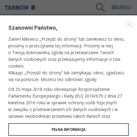
Tarnów
/
Dla mieszkańców
/
Galerie zdjęć
/
Kultura
/
Galeria - Kultura 2013
Szanowni Państwo,
KULTURA
Zanim klikniesz „Przejdź do strony” lub zamkniesz to okno,
prosimy o przeczytanie tej informacji. Prosimy w niej
GALERIA - KULTURA 2013
o Twoją dobrowolną zgodę na przetwarzanie Twoich
danych osobowych oraz przekazujemy informacje o tzw.
cookies.
XVII Ogólnopolski Festiwal Komedii "Talia"
Klikając „Przejdź do strony” lub zamykając okno, zgadzasz
- gala zakończenia Festiwalu
się na poniższe. Możesz też odmówić zgody.
Od 25 maja 2018 roku obowiązuje Rozporządzenie
Parlamentu Europejskiego i Rady (EU) 2016/679 z dnia 27
XXIII Międzynarodowa Galicyjska Jesień
kwietnia 2016 roku w sprawie ochrony osób fizycznych
Literacka
w związku z przetwarzaniem ich danych osobowych i w
sprawie swobodnego przepływu takich danych oraz
uchylenia dyrektywy 95/46/WE (określane jako RODO, GDPR
lub Ogólne Rozporządzenie o Ochronie Danych
PEŁNA INFORMACJA
Kino "Marzenie" - koncert Dawida
Podsiadło "Comfort and Happiness Tour"
Osobowych). Celem RODO jest ujednolicenie zasad