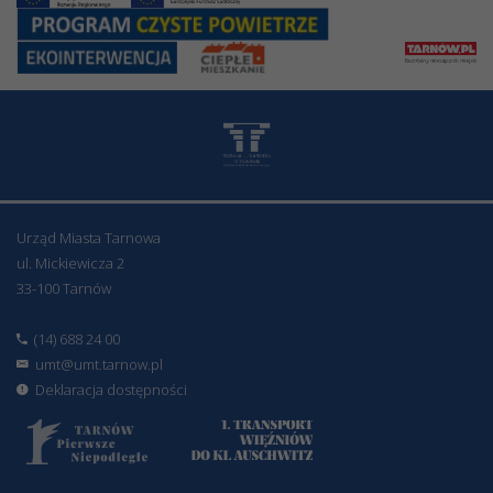
Urząd Miasta Tarnowa
ul. Mickiewicza 2
33-100 Tarnów
(14) 688 24 00
umt@umt.tarnow.pl
Deklaracja dostępności