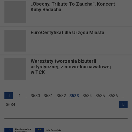
„Obecny. Tribute To Zaucha”. Koncert
Kuby Badacha
EuroCertyfikat dla Urzędu Miasta
Warsztaty tworzenia biżuterii
artystycznej, zimowo-karnawałowej
w TCK
1
…
3530
3531
3532
3533
3534
3535
3536
…
3634