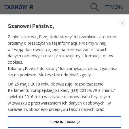
Tarnów
/
Dla mieszkańców
/
Aktualności
Szanowni Państwo,
DLA MIESZKAŃCÓW
Zanim klikniesz „Przejdź do strony” lub zamkniesz to okno,
prosimy o przeczytanie tej informacji. Prosimy w niej
AKTUALNOŚCI
o Twoją dobrowolną zgodę na przetwarzanie Twoich
danych osobowych oraz przekazujemy informacje o tzw.
cookies.
Wychowanek sekcji kartingowej na
Klikając „Przejdź do strony” lub zamykając okno, zgadzasz
podium Pucharu Polski w Klasie Rok 125
się na poniższe. Możesz też odmówić zgody.
Od 25 maja 2018 roku obowiązuje Rozporządzenie
Parlamentu Europejskiego i Rady (EU) 2016/679 z dnia 27
Kolejny pomnik przyrody
kwietnia 2016 roku w sprawie ochrony osób fizycznych
w związku z przetwarzaniem ich danych osobowych i w
sprawie swobodnego przepływu takich danych oraz
uchylenia dyrektywy 95/46/WE (określane jako RODO, GDPR
lub Ogólne Rozporządzenie o Ochronie Danych
PEŁNA INFORMACJA
Finały Pucharu Polski Juniorów w Boksie
Osobowych). Celem RODO jest ujednolicenie zasad