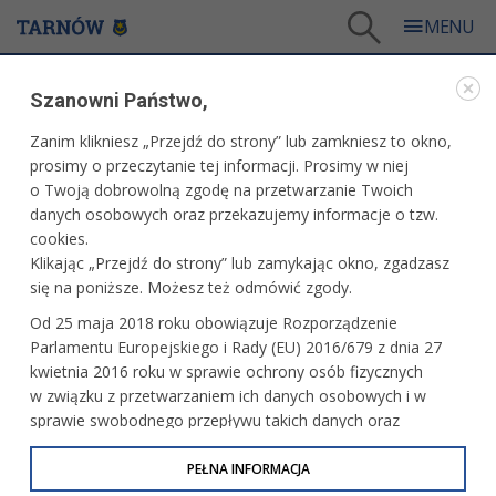
Tarnów
/
Dla mieszkańców
/
Aktualności
/
Sport
/
Unia z kompletem
Szanowni Państwo,
WARTO PRZECZYTAĆ
Zanim klikniesz „Przejdź do strony” lub zamkniesz to okno,
prosimy o przeczytanie tej informacji. Prosimy w niej
UNIA Z KOMPLETEM
o Twoją dobrowolną zgodę na przetwarzanie Twoich
danych osobowych oraz przekazujemy informacje o tzw.
14.04.2009, 08:12
Główny Edytor
cookies.
Klikając „Przejdź do strony” lub zamykając okno, zgadzasz
Piłkarze tarnowskiej Unii odnieśli pierwsze zwycięstwo tej
się na poniższe. Możesz też odmówić zgody.
wiosny. W ostatniej kolejce III ligi pokonali na własnym
Od 25 maja 2018 roku obowiązuje Rozporządzenie
stadionie – Glinika Gorlice 1-0.
Parlamentu Europejskiego i Rady (EU) 2016/679 z dnia 27
kwietnia 2016 roku w sprawie ochrony osób fizycznych
w związku z przetwarzaniem ich danych osobowych i w
sprawie swobodnego przepływu takich danych oraz
uchylenia dyrektywy 95/46/WE (określane jako RODO, GDPR
lub Ogólne Rozporządzenie o Ochronie Danych
PEŁNA INFORMACJA
Osobowych). Celem RODO jest ujednolicenie zasad