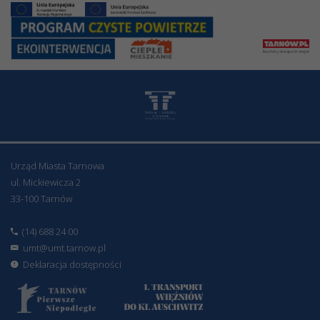
Urząd Miasta Tarnowa
ul. Mickiewicza 2
33-100 Tarnów
(14) 688 24 00
umt@umt.tarnow.pl
Deklaracja dostępności