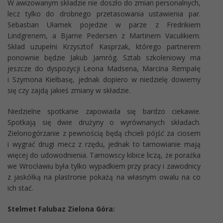
W awizowanym składzie nie doszło do zmian personalnych,
lecz tylko do drobnego przetasowania ustawienia par.
Sebastian Ułamek pojedzie w parze z Fredrikiem
Lindgrenem, a Bjarne Pedersen z Martinem Vaculikiem.
Skład uzupełni Krzysztof Kasprzak, którego partnerem
ponownie będzie Jakub Jamróg. Sztab szkoleniowy ma
jeszcze do dyspozycji Leona Madsena, Marcina Rempałę
i Szymona Kiełbasę, jednak dopiero w niedzielę dowiemy
się czy zajdą jakieś zmiany w składzie.
Niedzielne spotkanie zapowiada się bardzo ciekawie.
Spotkają się dwie drużyny o wyrównanych składach.
Zielonogórzanie z pewnością będą chcieli pójść za ciosem
i wygrać drugi mecz z rzędu, jednak to tarnowianie mają
więcej do udowodnienia. Tarnowscy kibice liczą, że porażka
we Wrocławiu była tylko wypadkiem przy pracy i zawodnicy
z jaskółką na plastronie pokażą na własnym owalu na co
ich stać.
Stelmet Falubaz Zielona Góra: