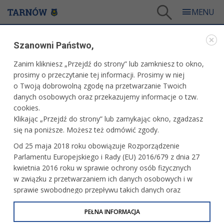
Tarnów
/
Dla mieszkańców
/
Aktualności
/
Sport
/
Szanowni Państwo,
Tauron Azoty Tarnów - Stelmet Falubaz Zielona Góra już w najbliższą niedzielę
Zanim klikniesz „Przejdź do strony” lub zamkniesz to okno,
WARTO PRZECZYTAĆ
prosimy o przeczytanie tej informacji. Prosimy w niej
o Twoją dobrowolną zgodę na przetwarzanie Twoich
TAURON AZOTY TARNÓW - STELMET FALUBAZ
danych osobowych oraz przekazujemy informacje o tzw.
ZIELONA GÓRA JUŻ W NAJBLIŻSZĄ NIEDZIELĘ
cookies.
Klikając „Przejdź do strony” lub zamykając okno, zgadzasz
08.04.2011, 14:58
B. B.
się na poniższe. Możesz też odmówić zgody.
10 kwietnia o godzinie 16.00 tarnowskie Jaskółki podejmą
Od 25 maja 2018 roku obowiązuje Rozporządzenie
na torze w Mościcach drużynę z Zielonej Góry. Będzie to
Parlamentu Europejskiego i Rady (EU) 2016/679 z dnia 27
dla tarnowian pierwszy występ przed własną publicznością
kwietnia 2016 roku w sprawie ochrony osób fizycznych
w sezonie 2011, a zarazem okazja do zdobycia pierwszych
w związku z przetwarzaniem ich danych osobowych i w
punktów w ligowej tabeli. Przeciwnik jest wymagający, więc
sprawie swobodnego przepływu takich danych oraz
niedzielny mecz zapowiada się bardzo interesująco.
uchylenia dyrektywy 95/46/WE (określane jako RODO, GDPR
lub Ogólne Rozporządzenie o Ochronie Danych
PEŁNA INFORMACJA
Stelmet Falubaz Zielona Góra wzmocnił się przed sezonem
Osobowych). Celem RODO jest ujednolicenie zasad