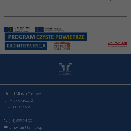
Urząd Miasta Tarnowa
ul. Mickiewicza 2
33-100 Tarnów
(14) 688 24 00
umt@umt.tarnow.pl