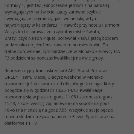
Formuły 1, jest też jednocześnie jednym z najbardziej
wymagających na świecie. Łączy zarówno szybkie
i wymagające fragmenty, jak i wolne łuki, w tym
najwolniejszy w kalendarzu F1 nawrót przy hotelu Fairmont.
Wszystko to sprawia, że trzykrotny mistrz świata,
Brazylijczyk Nelson Piquet, porównał kiedyś jazdę bolidem
po Monako do jeżdżenia rowerem po mieszkaniu. To
trafne porównanie, tym bardziej że w Monako kierowcy FIA
F3 podzieleni są podczas kwalifikacji na dwie grupy.
Reprezentujący francuski zespół ART Grand Prix oraz
ORLEN Team, Maciej Gładysz weekend w Monako
rozpocznie już w czwartek od oficjalnego treningu, który
odbędzie się w godzinach 13.25-14.10. Kwalifikacje
rozpoczną się w piątek o godz. 11.05 i zakończą o godz.
11.43, z kolei wyścigi zaplanowano na sobotę na godz.
10.45 i na niedzielę na godz.7.55. Wszystkie sesje będzie
można śledzić na żywo na antenie Eleven Sports oraz na
platformie F1 TV.