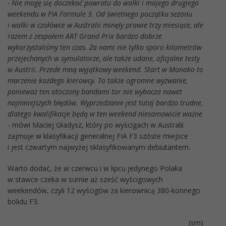
- Nie mogę się doczekać powrotu do walki i mojego drugiego
weekendu w FIA Formule 3. Od świetnego początku sezonu
i walki w czołówce w Australii minęły prawie trzy miesiące, ale
razem z zespołem ART Grand Prix bardzo dobrze
wykorzystaliśmy ten czas. Za nami nie tylko sporo kilometrów
przejechanych w symulatorze, ale także udane, oficjalne testy
w Austrii. Przede mną wyjątkowy weekend. Start w Monako to
marzenie każdego kierowcy. To także ogromne wyzwanie,
ponieważ ten otoczony bandami tor nie wybacza nawet
najmniejszych błędów. Wyprzedzanie jest tutaj bardzo trudne,
dlatego kwalifikacje będą w ten weekend niesamowicie ważne
- mówi Maciej Gładysz, który po wyścigach w Australii
zajmuje w klasyfikacji generalnej FIA F3 szóste miejsce
i jest czwartym najwyżej sklasyfikowanym debiutantem.
Warto dodać, że w czerwcu i w lipcu jedynego Polaka
w stawce czeka w sumie aż sześć wyścigowych
weekendów, czyli 12 wyścigów za kierownicą 380-konnego
bolidu F3.
(sm)