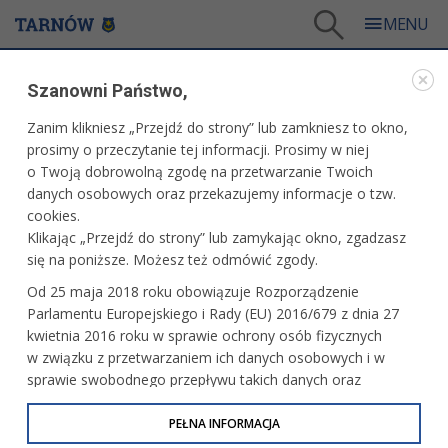
Tarnów
/
Dla mieszkańców
/
Aktualności
/
Sport
/
Szanowni Państwo,
Maciej Gładysz wraca do walki w FIA Formule 3
Zanim klikniesz „Przejdź do strony” lub zamkniesz to okno,
WARTO PRZECZYTAĆ
prosimy o przeczytanie tej informacji. Prosimy w niej
o Twoją dobrowolną zgodę na przetwarzanie Twoich
MACIEJ GŁADYSZ WRACA DO WALKI W FIA
danych osobowych oraz przekazujemy informacje o tzw.
FORMULE 3
cookies.
Klikając „Przejdź do strony” lub zamykając okno, zgadzasz
02.06.2026, 13:57
Redakcja tarnow.pl
się na poniższe. Możesz też odmówić zgody.
Już w najbliższy weekend 18-letni Maciej Gładysz wystartuje
Od 25 maja 2018 roku obowiązuje Rozporządzenie
w drugiej rundzie, towarzyszących Formule 1, mistrzostw
Parlamentu Europejskiego i Rady (EU) 2016/679 z dnia 27
FIA Formuły 3. Zmagania odbędą się na legendarnym torze
kwietnia 2016 roku w sprawie ochrony osób fizycznych
ulicznym w Monako.
w związku z przetwarzaniem ich danych osobowych i w
sprawie swobodnego przepływu takich danych oraz
uchylenia dyrektywy 95/46/WE (określane jako RODO, GDPR
lub Ogólne Rozporządzenie o Ochronie Danych
PEŁNA INFORMACJA
Osobowych). Celem RODO jest ujednolicenie zasad