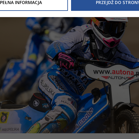
Inne/Polityka-Prywatnosci-RODO
, znajdziecie Państwo informacj
PEŁNA INFORMACJA
PRZEJDŹ DO STRON
nia Państwa danych osobowych przez
Urząd Miasta Tarnowa
z 
ewicza 2 33-100 Tarnów oraz zasady, na jakich będzie się to obec
nformacja nie wymaga od Państwa żadnych dodatkowych działań.