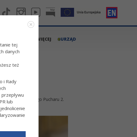
e
A.TARNOW.PL
WIĘCEJ
URZĄD
tanie tej
ch danych
ożesz też
o i Rady
ych
o przepływu
 rundy Indywidualnego Pucharu 2.
PR lub
ednolicenie
ndaryzowanie
l/Wiecej-