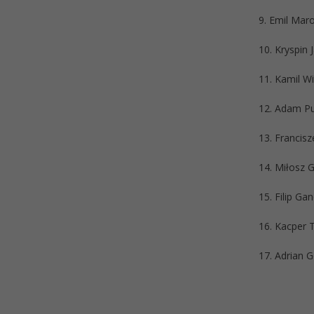
9. Emil Mar
10. Kryspin
11. Kamil W
12. Adam Pu
13. Francis
14. Miłosz G
15. Filip Ga
16. Kacper 
17. Adrian 