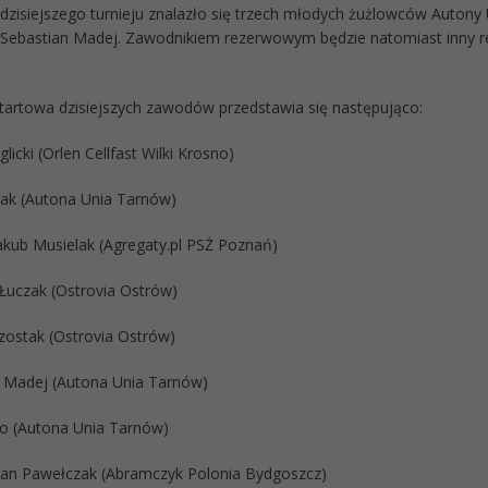
dzisiejszego turnieju znalazło się trzech młodych żużlowców Autony U
 Sebastian Madej. Zawodnikiem rezerwowym będzie natomiast inny re
 startowa dzisiejszych zawodów przedstawia się następująco:
glicki (Orlen Cellfast Wilki Krosno)
niak (Autona Unia Tarnów)
Jakub Musielak (Agregaty.pl PSŻ Poznań)
Łuczak (Ostrovia Ostrów)
Szostak (Ostrovia Ostrów)
n Madej (Autona Unia Tarnów)
zło (Autona Unia Tarnów)
ian Pawełczak (Abramczyk Polonia Bydgoszcz)