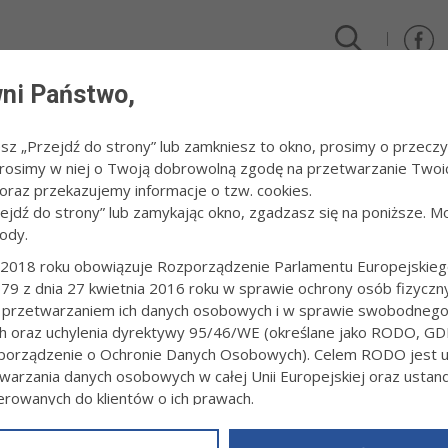
ni Państwo,
DLA FIRM I INWESTORÓW
TURYSTYKA I SPORT
KULTUR
esz „Przejdź do strony” lub zamkniesz to okno, prosimy o przeczy
 Prosimy w niej o Twoją dobrowolną zgodę na przetwarzanie Twoi
. Ekstraligi
raz przekazujemy informacje o tzw. cookies.
zejdź do strony” lub zamykając okno, zgadzasz się na poniższe. M
ody.
IDUALNY PUCHAR 2. EKSTRALIGI
2018 roku obowiązuje Rozporządzenie Parlamentu Europejskieg
79 z dnia 27 kwietnia 2016 roku w sprawie ochrony osób fizyczn
2:05
Redakcja tarnow.pl
 przetwarzaniem ich danych osobowych i w sprawie swobodneg
jski w Tarnowie-Mościcach gościł będzie dzisiaj uczestników trzeciej
ch oraz uchylenia dyrektywy 95/46/WE (określane jako RODO, GD
-19 na żużlu. Zawody rozpoczną się o godz. 17.
orządzenie o Ochronie Danych Osobowych). Celem RODO jest uj
warzania danych osobowych w całej Unii Europejskiej oraz usta
ierowanych do klientów o ich prawach.
z powyższym, w zakładce
RODO
na stronie
https://www.tarnow.p