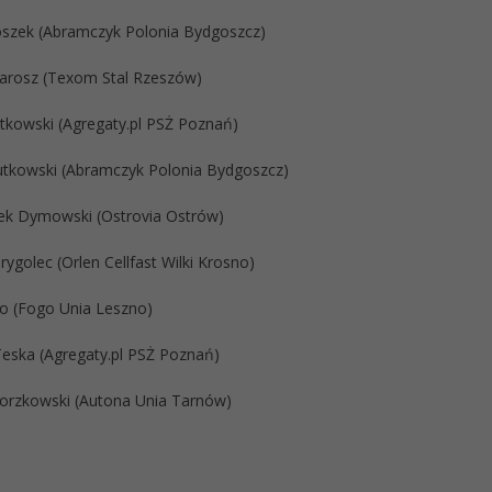
oszek (Abramczyk Polonia Bydgoszcz)
 Jarosz (Texom Stal Rzeszów)
itkowski (Agregaty.pl PSŻ Poznań)
tkowski (Abramczyk Polonia Bydgoszcz)
zek Dymowski (Ostrovia Ostrów)
rygolec (Orlen Cellfast Wilki Krosno)
no (Fogo Unia Leszno)
Teska (Agregaty.pl PSŻ Poznań)
Gorzkowski (Autona Unia Tarnów)