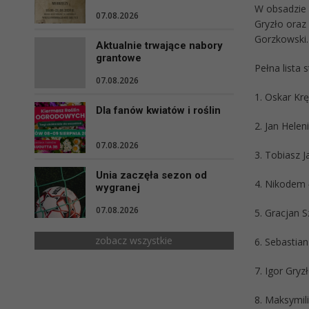
W obsadzie 
07.08.2026
Gryzło oraz
Gorzkowski.
Aktualnie trwające nabory
grantowe
Pełna lista
07.08.2026
1. Oskar Krę
Dla fanów kwiatów i roślin
2. Jan Hele
07.08.2026
3. Tobiasz 
Unia zaczęła sezon od
4. Nikodem 
wygranej
07.08.2026
5. Gracjan 
zobacz wszystkie
6. Sebastia
7. Igor Gry
8. Maksymil