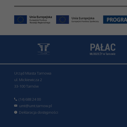
Urząd Miasta Tarnowa
ul. Mickiewicza 2
33-100 Tarnów
(14) 688 24 00
umt@umt.tarnow.pl
Deklaracja dostępności