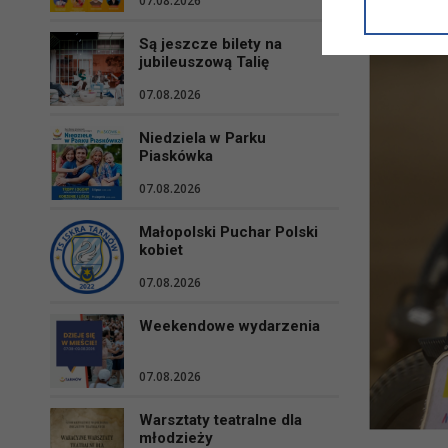
07.08.2026
informacji/
przetwarza
Są jeszcze bilety na
w ul. Micki
jubileuszową Talię
Niniejsza i
07.08.2026
Niedziela w Parku
Piaskówka
07.08.2026
Małopolski Puchar Polski
kobiet
07.08.2026
Weekendowe wydarzenia
07.08.2026
Warsztaty teatralne dla
młodzieży