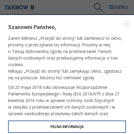
Tarnów
/
Dla mieszkańców
/
Aktualności
/
Miasto
/
Świąteczne godziny otwarcia TCI
Szanowni Państwo,
WARTO PRZECZYTAĆ
Zanim klikniesz „Przejdź do strony” lub zamkniesz to okno,
prosimy o przeczytanie tej informacji. Prosimy w niej
ŚWIĄTECZNE GODZINY OTWARCIA TCI
o Twoją dobrowolną zgodę na przetwarzanie Twoich
danych osobowych oraz przekazujemy informacje o tzw.
03.04.2026, 13:58
Redakcja tarnow.pl
cookies.
Klikając „Przejdź do strony” lub zamykając okno, zgadzasz
Mieszczące się przy Rynku 7, Tarnowskie Centrum
się na poniższe. Możesz też odmówić zgody.
Informacji poinformowało o godzinach otwarcia
Od 25 maja 2018 roku obowiązuje Rozporządzenie
w najbliższych dniach.
Parlamentu Europejskiego i Rady (EU) 2016/679 z dnia 27
kwietnia 2016 roku w sprawie ochrony osób fizycznych
w związku z przetwarzaniem ich danych osobowych i w
sprawie swobodnego przepływu takich danych oraz
uchylenia dyrektywy 95/46/WE (określane jako RODO, GDPR
lub Ogólne Rozporządzenie o Ochronie Danych
PEŁNA INFORMACJA
Osobowych). Celem RODO jest ujednolicenie zasad