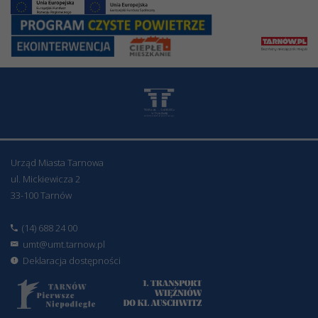
Urząd Miasta Tarnowa
ul. Mickiewicza 2
33-100 Tarnów
(14) 688 24 00
umt@umt.tarnow.pl
Deklaracja dostępności