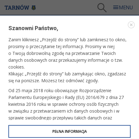
Tarnów
/
Dla mieszkańców
/
Aktualności
/
Miasto
/
Pokaż swoje zielone miejsce
Szanowni Państwo,
WARTO PRZECZYTAĆ
Zanim klikniesz „Przejdź do strony” lub zamkniesz to okno,
prosimy o przeczytanie tej informacji. Prosimy w niej
POKAŻ SWOJE ZIELONE MIEJSCE
o Twoją dobrowolną zgodę na przetwarzanie Twoich
danych osobowych oraz przekazujemy informacje o tzw.
15.06.2026, 11:51
Redakcja tarnow.pl
cookies.
Klikając „Przejdź do strony” lub zamykając okno, zgadzasz
Masz balkon pełen kwiatów, zadbany ogród lub wyjątkową
się na poniższe. Możesz też odmówić zgody.
przestrzeń pełną zieleni? Weź udział w konkursie „Zielony
Od 25 maja 2018 roku obowiązuje Rozporządzenie
Tarnów”. Na zgłoszenia organizatorzy czekają do 30 lipca.
Parlamentu Europejskiego i Rady (EU) 2016/679 z dnia 27
kwietnia 2016 roku w sprawie ochrony osób fizycznych
w związku z przetwarzaniem ich danych osobowych i w
sprawie swobodnego przepływu takich danych oraz
uchylenia dyrektywy 95/46/WE (określane jako RODO, GDPR
lub Ogólne Rozporządzenie o Ochronie Danych
PEŁNA INFORMACJA
Osobowych). Celem RODO jest ujednolicenie zasad