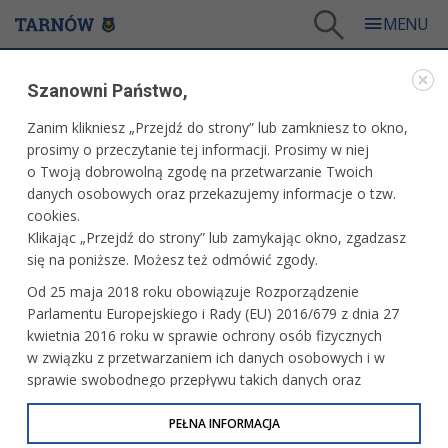
Tarnów
/
Dla mieszkańców
/
Aktualności
/
Miasto
/
Klub Zdrowej Mamy i Dziecka
Szanowni Państwo,
WARTO PRZECZYTAĆ
Zanim klikniesz „Przejdź do strony” lub zamkniesz to okno,
prosimy o przeczytanie tej informacji. Prosimy w niej
KLUB ZDROWEJ MAMY I DZIECKA
o Twoją dobrowolną zgodę na przetwarzanie Twoich
danych osobowych oraz przekazujemy informacje o tzw.
15.05.2026, 14:17
Redakcja tarnow.pl
cookies.
Klikając „Przejdź do strony” lub zamykając okno, zgadzasz
Powraca Klub Zdrowej Mamy i Dziecka. W ofercie znalazły
się na poniższe. Możesz też odmówić zgody.
się m.in. bezpłatne konsultacje dla dzieci u fizjoterapeuty
Od 25 maja 2018 roku obowiązuje Rozporządzenie
oraz terapeuty integracji sensorycznej. Mogą z niej
Parlamentu Europejskiego i Rady (EU) 2016/679 z dnia 27
skorzystać mieszkańcy Tarnowa.
kwietnia 2016 roku w sprawie ochrony osób fizycznych
w związku z przetwarzaniem ich danych osobowych i w
sprawie swobodnego przepływu takich danych oraz
uchylenia dyrektywy 95/46/WE (określane jako RODO, GDPR
lub Ogólne Rozporządzenie o Ochronie Danych
PEŁNA INFORMACJA
Osobowych). Celem RODO jest ujednolicenie zasad