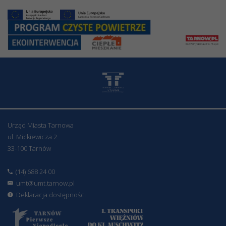
Urząd Miasta Tarnowa
ul. Mickiewicza 2
33-100 Tarnów
(14) 688 24 00
umt@umt.tarnow.pl
Deklaracja dostępności