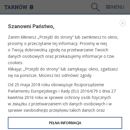
Tarnów
/
Dla mieszkańców
/
Aktualności
/
Kultura
Szanowni Państwo,
AKTUALNOŚCI
Zanim klikniesz „Przejdź do strony” lub zamkniesz to okno,
prosimy o przeczytanie tej informacji. Prosimy w niej
KULTURA
o Twoją dobrowolną zgodę na przetwarzanie Twoich
danych osobowych oraz przekazujemy informacje o tzw.
Czas na S.M.ROCK
cookies.
Klikając „Przejdź do strony” lub zamykając okno, zgadzasz
się na poniższe. Możesz też odmówić zgody.
Od 25 maja 2018 roku obowiązuje Rozporządzenie
Krasnoludki odwiedzą MCK – konkurs
Parlamentu Europejskiego i Rady (EU) 2016/679 z dnia 27
kwietnia 2016 roku w sprawie ochrony osób fizycznych
w związku z przetwarzaniem ich danych osobowych i w
sprawie swobodnego przepływu takich danych oraz
uchylenia dyrektywy 95/46/WE (określane jako RODO, GDPR
Koncert Ewy Bem
lub Ogólne Rozporządzenie o Ochronie Danych
PEŁNA INFORMACJA
Osobowych). Celem RODO jest ujednolicenie zasad