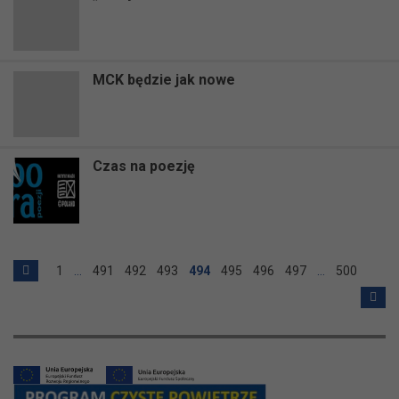
MCK będzie jak nowe
Czas na poezję
1
…
491
492
493
494
495
496
497
…
500