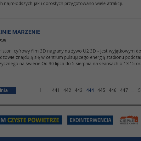
h najmłodszych jak i dorosłych przygotowano wiele atrakcji.
KINIE MARZENIE
9:38
historii cyfrowy film 3D nagrany na żywo U2 3D - jest wyjątkowym 
dzowie znajdują się w centrum pulsującego energią stadionu podczas
ycznego na świecie.Od 30 lipca do 5 sierpnia na seansach o 13:15 ora
1
…
441
442
443
444
445
446
447
…
5