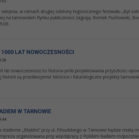
3:52
 sierpnia, w ramach drugiej odsłony tegorocznego festiwalu „Był sobi
j na tarnowskim Rynku publiczności zagrają: Romek Puchowski, Boog
9.00.
 1000 LAT NOWOCZESNOŚCI
3:20
 lat nowoczesności to historia prób projektowania przyszłości opowi
 historii są przedwojenne Mościce i futurologiczne projekty tarnows
RADIEM W TARNOWIE
9:44
a stadionie „Błękitni” przy ul. Piłsudskiego w Tarnowie będzie miałą
mpreza organizowana przy współpracy z Polskim Radiem rozpocznie s