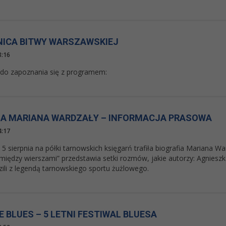
NICA BITWY WARSZAWSKIEJ
8:16
do zapoznania się z programem:
IA MARIANA WARDZAŁY – INFORMACJA PRASOWA
4:17
5 sierpnia na półki tarnowskich księgarń trafiła biografia Mariana W
między wierszami” przedstawia setki rozmów, jakie autorzy: Agnieszk
ili z legendą tarnowskiego sportu żużlowego.
E BLUES – 5 LETNI FESTIWAL BLUESA