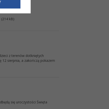
e dotyczące
Y
siedzibą
nie odbywać.
 (214 kB)
dzieci z terenów dotkniętych
ię 12 sierpnia, a zakończą pokazem
będą się uroczystości Święta