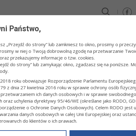
ni Państwo,
DLA FIRM I INWESTORÓW
TURYSTYKA I SPORT
KULTUR
esz „Przejdź do strony” lub zamkniesz to okno, prosimy o przeczy
 Prosimy w niej o Twoją dobrowolną zgodę na przetwarzanie Twoi
raz przekazujemy informacje o tzw. cookies.
zejdź do strony” lub zamykając okno, zgadzasz się na poniższe. M
ody.
RA
2018 roku obowiązuje Rozporządzenie Parlamentu Europejskieg
79 z dnia 27 kwietnia 2016 roku w sprawie ochrony osób fizyczn
KOWIACY” - LATIUM WORLD FOLKLORIC FESTIVAL CORI
 przetwarzaniem ich danych osobowych i w sprawie swobodneg
3:21
ch oraz uchylenia dyrektywy 95/46/WE (określane jako RODO, GD
orządzenie o Ochronie Danych Osobowych). Celem RODO jest uj
 30.08.2010r. do 8.08.2010 r. Zespół Pieśni i Tańca Świerczkowiacy r
owym Festiwalu Folkloru w Cori (Włochy).
warzania danych osobowych w całej Unii Europejskiej oraz usta
ierowanych do klientów o ich prawach.
z powyższym, w zakładce
RODO
na stronie
https://www.tarnow.p