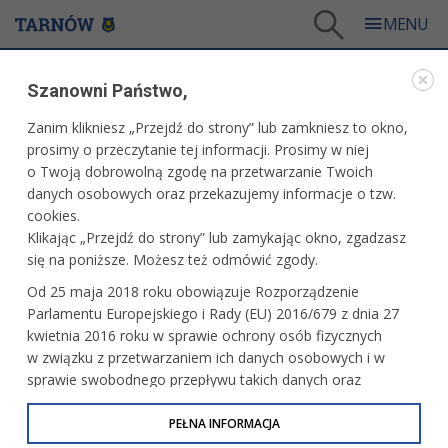
Tarnów
/
Dla mieszkańców
/
Aktualności
/
Kultura
Szanowni Państwo,
AKTUALNOŚCI
Zanim klikniesz „Przejdź do strony” lub zamkniesz to okno,
prosimy o przeczytanie tej informacji. Prosimy w niej
KULTURA
o Twoją dobrowolną zgodę na przetwarzanie Twoich
danych osobowych oraz przekazujemy informacje o tzw.
Malowali ziemię tarnowską. Plener
cookies.
„Otwarte drzwi”
Klikając „Przejdź do strony” lub zamykając okno, zgadzasz
się na poniższe. Możesz też odmówić zgody.
Od 25 maja 2018 roku obowiązuje Rozporządzenie
Ciepłe rytmy w piwnicach TCK
Parlamentu Europejskiego i Rady (EU) 2016/679 z dnia 27
kwietnia 2016 roku w sprawie ochrony osób fizycznych
w związku z przetwarzaniem ich danych osobowych i w
sprawie swobodnego przepływu takich danych oraz
uchylenia dyrektywy 95/46/WE (określane jako RODO, GDPR
Architektura dwudziestolecia
międzywojennego na przykładzie Mościc
lub Ogólne Rozporządzenie o Ochronie Danych
PEŁNA INFORMACJA
Osobowych). Celem RODO jest ujednolicenie zasad