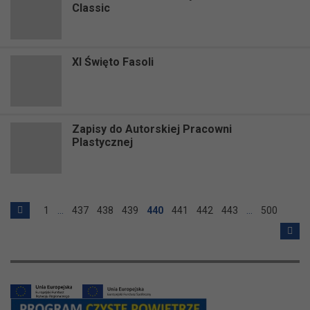
Classic
XI Święto Fasoli
Zapisy do Autorskiej Pracowni
Plastycznej
1
…
437
438
439
440
441
442
443
…
500