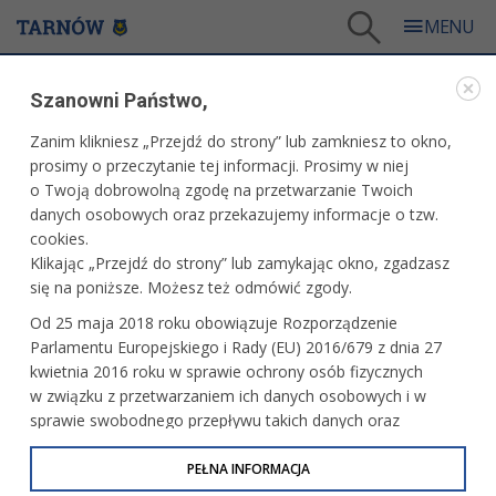
Tarnów
/
Dla mieszkańców
/
Aktualności
/
Kultura
Szanowni Państwo,
AKTUALNOŚCI
Zanim klikniesz „Przejdź do strony” lub zamkniesz to okno,
prosimy o przeczytanie tej informacji. Prosimy w niej
KULTURA
o Twoją dobrowolną zgodę na przetwarzanie Twoich
danych osobowych oraz przekazujemy informacje o tzw.
Repertuar kina Millenium. Zapraszamy
cookies.
Klikając „Przejdź do strony” lub zamykając okno, zgadzasz
się na poniższe. Możesz też odmówić zgody.
Od 25 maja 2018 roku obowiązuje Rozporządzenie
„Zabiłem moją matkę" w Millenium
Parlamentu Europejskiego i Rady (EU) 2016/679 z dnia 27
kwietnia 2016 roku w sprawie ochrony osób fizycznych
w związku z przetwarzaniem ich danych osobowych i w
sprawie swobodnego przepływu takich danych oraz
uchylenia dyrektywy 95/46/WE (określane jako RODO, GDPR
Smile i Kabaret Młodych Panów
w Marzeniu
lub Ogólne Rozporządzenie o Ochronie Danych
PEŁNA INFORMACJA
Osobowych). Celem RODO jest ujednolicenie zasad