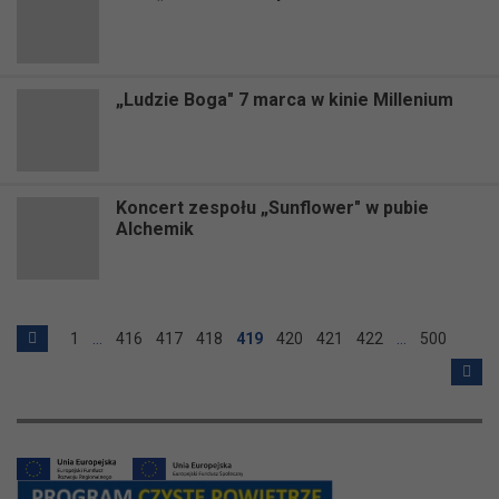
„Ludzie Boga" 7 marca w kinie Millenium
Koncert zespołu „Sunflower" w pubie
Alchemik
1
…
416
417
418
419
420
421
422
…
500